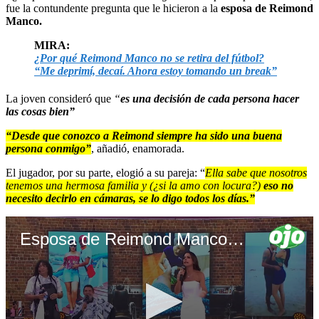
fue la contundente pregunta que le hicieron a la
esposa de Reimond
Manco.
MIRA:
¿Por qué Reimond Manco no se retira del fútbol?
“Me deprimí, decaí. Ahora estoy tomando un break”
La joven consideró que
“
es una decisión de cada persona hacer
las cosas bien”
“Desde que conozco a Reimond siempre ha sido una buena
persona conmigo”
, añadió, enamorada.
El jugador, por su parte, elogió a su pareja: “
Ella sabe que nosotros
tenemos una hermosa familia y (¿si la amo con locura?)
eso no
necesito decirlo en cámaras, se lo digo todos los días.”
Esposa de Reimond Manco aparece por primera vez en TV y lo elogia ante cámaras