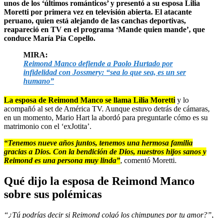
unos de los ‘últimos románticos’ y presentó a su esposa Lilia
Moretti por primera vez en televisión abierta. El atacante
peruano, quien está alejando de las canchas deportivas,
reapareció en TV en el programa ‘Mande quien mande’, que
conduce María Pía Copello.
MIRA:
Reimond Manco defiende a Paolo Hurtado por
infidelidad con Jossmery: “sea lo que sea, es un ser
humano”
La esposa de Reimond Manco se llama Lilia Moretti
y lo
acompañó al set de América TV. Aunque estuvo detrás de cámaras,
en un momento, Mario Hart la abordó para preguntarle cómo es su
matrimonio con el ‘exJotita’.
“Tenemos nueve años juntos, tenemos una hermosa familia
gracias a Dios. Con la bendición de Dios, nuestros hijos sanos y
Reimond es una persona muy linda”
, comentó Moretti.
Qué dijo la esposa de Reimond Manco
sobre sus polémicas
“¿Tú podrías decir si Reimond colgó los chimpunes por tu amor?”
,