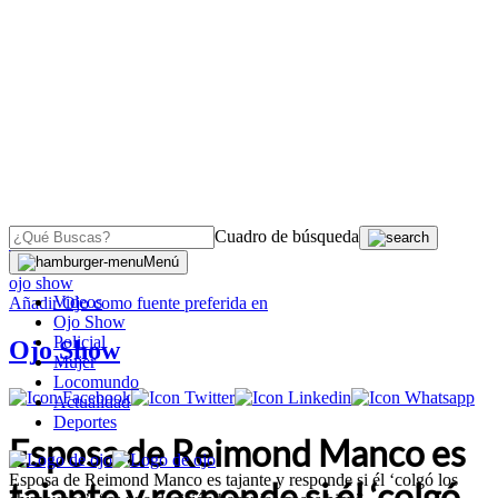
Cuadro de búsqueda
OJO
>
Menú
ojo show
Videos
Añadir
Ojo
como fuente preferida en
Ojo Show
Policial
Ojo Show
Mujer
Locomundo
Actualidad
Deportes
Esposa de Reimond Manco es
Esposa de Reimond Manco es tajante y responde si él ‘colgó los
tajante y responde si él ‘colgó