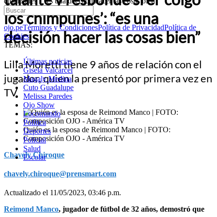
chimpunes’: “es una decisión hacer las cosas bien”
los chimpunes’: “es una
ojo.pe
Términos y Condiciones
Política de Privacidad
Política de
decisión hacer las cosas bien”
Cookies
TEMAS:
Últimas noticias
Lilia Moretti tiene 9 años de relación con el
Gisela Valcarcel
jugador, quien la presentó por primera vez en
Magaly Medina
Cuto Guadalupe
TV
Melissa Paredes
Ojo Show
Locomundo
Política
Quién es la esposa de Reimond Manco | FOTO:
Deportes
Composición OJO - América TV
Policial
Salud
Chavely Chiroque
Escolar
chavely.chiroque@prensmart.com
Actualizado el 11/05/2023, 03:46 p.m.
Reimond Manco
, jugador de fútbol de 32 años, demostró que