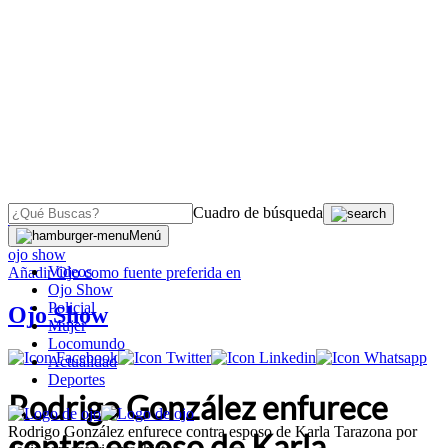
Cuadro de búsqueda
OJO
>
Menú
ojo show
Videos
Añadir
Ojo
como fuente preferida en
Ojo Show
Policial
Ojo Show
Mujer
Locomundo
Actualidad
Deportes
Rodrigo González enfurece
Rodrigo González enfurece contra esposo de Karla Tarazona por
contra esposo de Karla