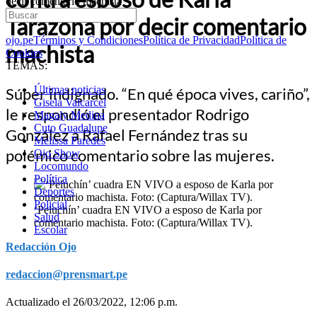
decir comentario machista
Tarazona por decir comentario
ojo.pe
Términos y Condiciones
Política de Privacidad
Política de
machista
Cookies
TEMAS:
Últimas noticias
Súper indignado. “En qué época vives, cariño”,
Gisela Valcarcel
le respondió el presentador Rodrigo
Magaly Medina
Cuto Guadalupe
González a Rafael Fernández tras su
Melissa Paredes
polémico comentario sobre las mujeres.
Ojo Show
Locomundo
Política
Deportes
Policial
‘Peluchín’ cuadra EN VIVO a esposo de Karla por
Salud
comentario machista. Foto: (Captura/Willax TV).
Escolar
Redacción Ojo
redaccion@prensmart.pe
Actualizado el 26/03/2022, 12:06 p.m.