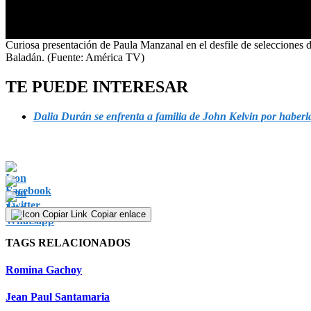
0
Curiosa presentación de Paula Manzanal en el desfile de selecciones 
seconds
Baladán. (Fuente: América TV)
of
0
TE PUEDE INTERESAR
seconds
Volume
90%
Dalia Durán se enfrenta a familia de John Kelvin por haberl
Copiar enlace
TAGS RELACIONADOS
Romina Gachoy
Jean Paul Santamaria