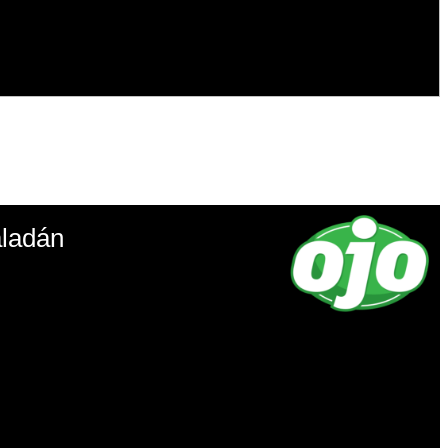
aladán