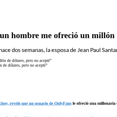
 hombre me ofreció un millón d
 hace dos semanas, la esposa de Jean Paul Santa
de dólares, pero no acepté”
hoy, reveló que un usuario de OnlyFans
le ofreció una millonaria