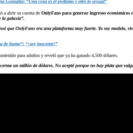
 González: “Una cosa es el erotismo y otro lo sexual”
ó a abrir su cuenta de
OnlyFans para generar ingresos económicos du
 la galaxia”.
nsé que OnlyFans era una plataforma muy fuerte. Yo soy modelo, vivo d
na de humo”: “¡soy inocente!”
ntenido para adultos y reveló que ya ha ganado 4,500 dólares.
ecerme un millón de dólares. No acepté porque no hay plata que valga