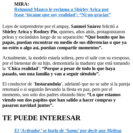
MIRA:
Reimond Manco le reclama a Shirley Arica por
frase ‘tócame que soy realidad’: “Ni un gracias”
Lejos de sorprenderse por el ampay,
Samuel Suárez
felicitó a
Shirley Arica y Rodney Pio
, quienes, años atrás, protagonizaron
peleas y escándalos luego de su separación:
“Qué bonito que los
papás, puedan encontrar en medio de sus diferencias o que ya
no estén o algo así, puedan compartir momentos”.
Actualmente, la modelo estaría soltera, pero el salir con su exesposo,
por el bienestar de su hijo, demostraría la madurez que está tomando
la ‘
Chica realidad
’:
“Porque a pesar de todo lo que haya
pasado, son una familia y van a seguir siéndolo”.
El conductor de ‘
Instarandula
’, adelantó que no se sabe si la pareja
retornará o si seguirán llevando la fiesta en paz, pero por el
momento, son solo dos padres obrando bien:
“Lo que estamos
viendo son dos papitos que han salido a hacer compras y
pasaron navidad juntos”.
TE PUEDE INTERESAR
El ‘Activador’ se burla de ‘Samu’ por decir que Melissa