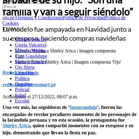
y van a seguir siéndolo”
familia y van a seguir siéndolo”
ojo.pe
Términos y Condiciones
Política de Privacidad
Política de
Cookies
La modelo fue ampayada en Navidad junto a
TEMAS:
su exesposo, haciendo compras navideñas
Últimas noticias
Gisela Valcarcel
Magaly Medina
Cuto Guadalupe
Melissa Paredes
Samu felicita a Shirley Arica | Imagen compuesta 'Ojo'
Ojo Show
Redacción Ojo
Locomundo
Política
Deportes
redaccion@prensmart.pe
Policial
Salud
Actualizado el 27/12/2022, 08:07 p.m.
Escolar
Una vez más, las seguidoras de ‘
Instarandula
’, fueron las
encargadas de revelar peculiares momentos de los personajes de
la farándula peruana y en esta ocasión, la protagonista fue
Shirley Arica
, quien compartió momentos con su exesposo y su
hijo, demostrando que llevan la fiesta en paz.