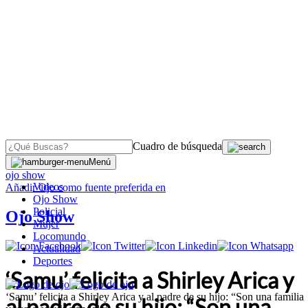
Cuadro de búsqueda
OJO
>
Menú
ojo show
Videos
Añadir
Ojo
como fuente preferida en
Ojo Show
Policial
Ojo Show
Mujer
Locomundo
Actualidad
Deportes
‘Samu’ felicita a Shirley Arica y
‘Samu’ felicita a Shirley Arica y al padre de su hijo: “Son una familia
al padre de su hijo: “Son una