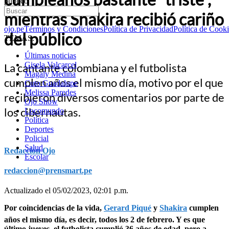
público
mientras Shakira recibió cariño
ojo.pe
Términos y Condiciones
Política de Privacidad
Política de Cook
del público
TEMAS:
Últimas noticias
Gisela Valcarcel
La cantante colombiana y el futbolista
Magaly Medina
cumplen años el mismo día, motivo por el que
Cuto Guadalupe
Melissa Paredes
recibieron diversos comentarios por parte de
Ojo Show
los cibernautas.
Locomundo
Política
Deportes
Policial
Salud
Redacción Ojo
Escolar
redaccion@prensmart.pe
Actualizado el 05/02/2023, 02:01 p.m.
Por coincidencias de la vida,
Gerard Piqué
y
Shakira
cumplen
años el mismo día, es decir, todos los 2 de febrero. Y es que
último jueves, el futbolista cumplió 36 años de edad, pero a