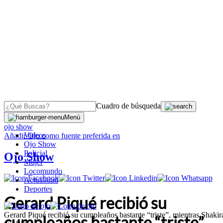
Cuadro de búsqueda
OJO
>
Menú
ojo show
Videos
Añadir
Ojo
como fuente preferida en
Ojo Show
Policial
Ojo Show
Mujer
Locomundo
Actualidad
Deportes
Gerard Piqué recibió su
Gerard Piqué recibió su cumpleaños bastante “triste”, mientras Shakira
cumpleaños bastante “triste”,