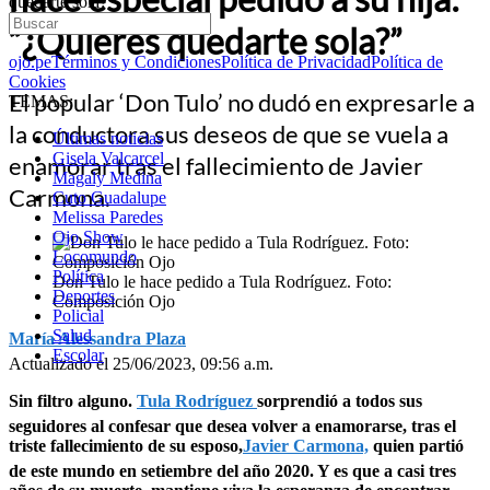
quedarte sola?”
“¿Quieres quedarte sola?”
ojo.pe
Términos y Condiciones
Política de Privacidad
Política de
Cookies
El popular ‘Don Tulo’ no dudó en expresarle a
TEMAS:
la conductora sus deseos de que se vuela a
Últimas noticias
Gisela Valcarcel
enamorar tras el fallecimiento de Javier
Magaly Medina
Carmona.
Cuto Guadalupe
Melissa Paredes
Ojo Show
Locomundo
Política
Don Tulo le hace pedido a Tula Rodríguez. Foto:
Deportes
Composición Ojo
Policial
Salud
María Alessandra Plaza
Escolar
Actualizado el 25/06/2023, 09:56 a.m.
Sin filtro alguno.
Tula Rodríguez
sorprendió a todos sus
seguidores al confesar que desea volver a enamorarse, tras el
triste fallecimiento de su esposo,
Javier Carmona,
quien partió
de este mundo en setiembre del año 2020. Y es que a casi tres