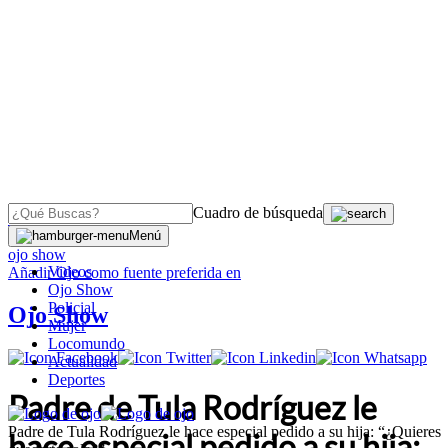
Cuadro de búsqueda
OJO
>
Menú
ojo show
Videos
Añadir
Ojo
como fuente preferida en
Ojo Show
Policial
Ojo Show
Mujer
Locomundo
Actualidad
Deportes
Padre de Tula Rodríguez le
Padre de Tula Rodríguez le hace especial pedido a su hija: “¿Quieres
hace especial pedido a su hija: