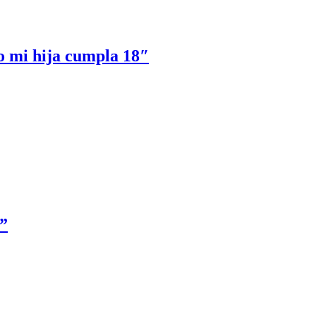
o mi hija cumpla 18″
d”