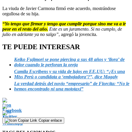
La viuda de Javier Carmona firmó este acuerdo, mostrándose
orgullosa de su hija.
“Yo tengo que firmar y tengo que cumplir porque sino me va a ir
peor en el resto del año.
Este es un juramento. Si no cumplo, de
julio en adelante ya no salgo”
, agregó la jovencita.
TE PUEDE INTERESAR
Keiko Fujimori se pone piercing a sus 48 años y ‘llora’ de
dolor cuando le perforan la oreja
Camila Escribens y su vida de lujos en EE.UU: “¿Es una
Miss Perú o candidata a ‘embajadora’?”, dice Magaly
La verdad detrás del novio “empresario” de Florcita: “No le
hemos encontrado ni una mototaxi”
Copiar enlace