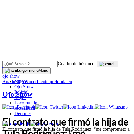
Cuadro de búsqueda
OJO
>
Menú
ojo show
Videos
Añadir
Ojo
como fuente preferida en
Ojo Show
Policial
Ojo Show
Mujer
Locomundo
Actualidad
Deportes
El contrato que firmó la hija de
El contrato que firmó la hija de Tula Rodríguez: “me comprometo a
Tula Rodríguez: “me