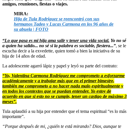
amigos, reuniones, fiestas o viajes.
MIRA:
Hija de Tula Rodríguez se reencontró con sus
hermanos Tadeo y Lucas Carmona en los 96 años de
su abuela | FOTO
“Lo que pasa es mi hija ama salir y tener una vida social.
Yo no sé
a quien ha salido... no sé si la palabra es sociable, fiestera...”
, se le
escucha decir a la exvedette, quien tomó a bien la iniciativa de su
hija de 14 años de edad.
La adolescente agarró lápiz y papel y leyó su parte del contrato:
“Yo, Valentina Carmona Rodríguez me comprometo a esforzarme
académicamente y a trabajar más que en el primer bimestre,
también me comprometo a no hacer nada malo espiritualmente y
en todos los contextos que se puedan entender. Yo estoy de
acuerdo en que si esto no se cumple, tener un castigo de máximo 3
meses”.
Tula aplaudió a su hija por entender que el tema espiritual “es lo más
importante”.
“Porque después de mi, ¿quién te está mirando? Dios, aunque te