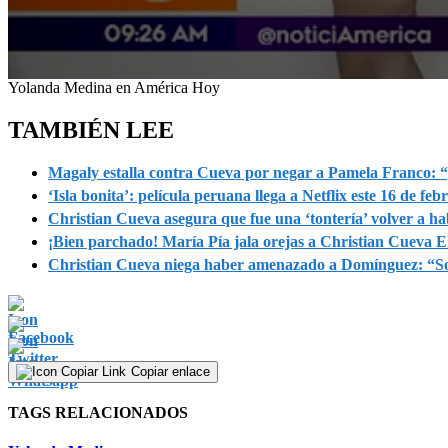
0
Yolanda Medina en América Hoy
seconds
of
TAMBIÉN LEE
4
minutes,
57
Magaly estalla contra Cueva por negar a Pamela Franco: “
seconds
Volume
‘Isla bonita’: película peruana llega a Netflix este 16 de feb
90%
Christian Cueva asegura que fue una ‘tontería’ volver a 
¡Bien parchado! María Pía jala orejas a Christian Cueva
Christian Cueva niega haber amenazado a Domínguez: “Solo
Copiar enlace
TAGS RELACIONADOS