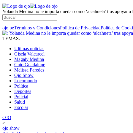
Yolanda Medina no le importa quedar como ‘alcahueta’ tras apoyar a
ojo.pe
Términos y Condiciones
Política de Privacidad
Política de Cook
TEMAS:
Últimas noticias
Gisela Valcarcel
Magaly Medina
Cuto Guadalupe
Melissa Paredes
Ojo Show
Locomundo
Política
Deportes
Policial
Salud
Escolar
OJO
>
ojo show