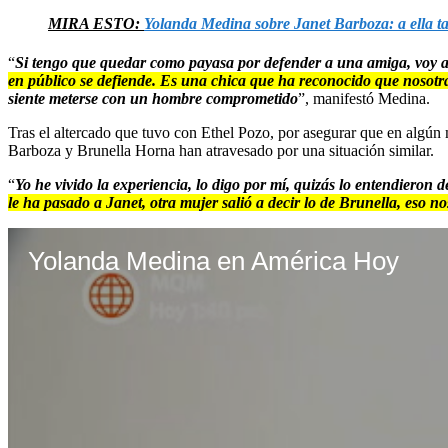
MIRA ESTO:
Yolanda Medina sobre Janet Barboza: a ella 
“
Si tengo que quedar como payasa por defender a una amiga, voy a
en público se defiende. Es una chica que ha reconocido que nosotras
siente meterse con un hombre comprometido
”, manifestó Medina.
Tras el altercado que tuvo con Ethel Pozo, por asegurar que en algún
Barboza y Brunella Horna han atravesado por una situación similar.
“
Yo he vivido la experiencia, lo digo por mí, quizás lo entendieron
le ha pasado a Janet, otra mujer salió a decir lo de Brunella, eso 
Yolanda Medina en América Hoy