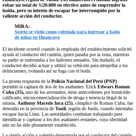
robar un total de S/20.000 en efectivo antes de emprender la
huida, pero su intento de escapar fue interrumpido por la
valiente acción del conductor.
MIRA:
Sujeto se vistió como colegiala para ingresar a baño
de niñas en Huancayo
El incidente ocurrió cuando la empleada del establecimiento solicitó
ayuda al conductor del camión, quien pasaba por la zona, mientras
su padre se enfrentaba a los ladrones armados. Sin dudarlo, el
conductor decidió actuar y utilizó su vehículo para atropellar a los
delincuentes, evitando así su fuga con el botín.
La pronta respuesta de la
Policía Nacional del Perú (PNP)
permitió la captura de dos de los asaltantes. Erick
Edwars Roman
Cuba (35),
uno de los arrestados, tiene antecedentes por homicidio
calificado, microcomercialización de droga y tenencia ilegal de la
misma.
Anthony Macedo Inca (25)
, cómplice de Roman Cuba, fue
detenido en la provincia de
Yauli
, región de Junín, cuando intentaba
escapar hacia Lima. Las autoridades continúan trabajando para
identificar y capturar a los dos asaltantes restantes, cuya identidad
aún no ha sido plenamente establecida.
La rápida acción y valentía demostrada por el conductor del camión