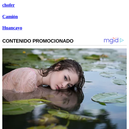
chofer
Camión
Huancayo