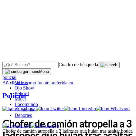
Cuadro de búsqueda
OJO
>
Menú
policial
Videos
Añadir
Ojo
como fuente preferida en
Ojo Show
Policial
Policial
Mujer
Locomundo
Actualidad
Deportes
Chofer de camión atropella a 3
Chofer de camión atropella a 3 ladrones que huían tras asaltar botica
ladrones que huían tras asaltar