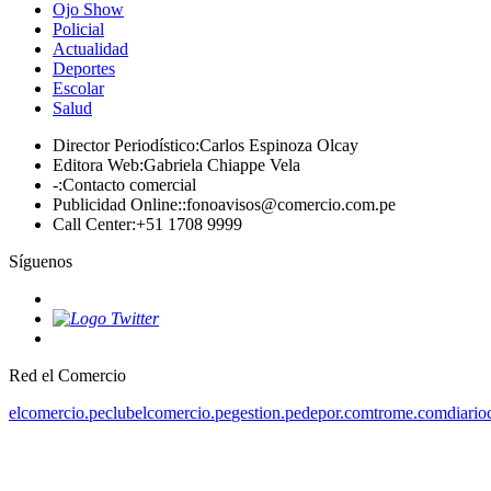
Ojo Show
Policial
Actualidad
Deportes
Escolar
Salud
Director Periodístico
:
Carlos Espinoza Olcay
Editora Web
:
Gabriela Chiappe Vela
-
:
Contacto comercial
Publicidad Online:
:
fonoavisos@comercio.com.pe
Call Center
:
+51 1708 9999
Síguenos
Red el Comercio
elcomercio.pe
clubelcomercio.pe
gestion.pe
depor.com
trome.com
diario