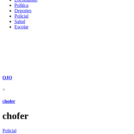
Política
Deportes
Policial
Salud
Escolar
OJO
>
chofer
chofer
Policial