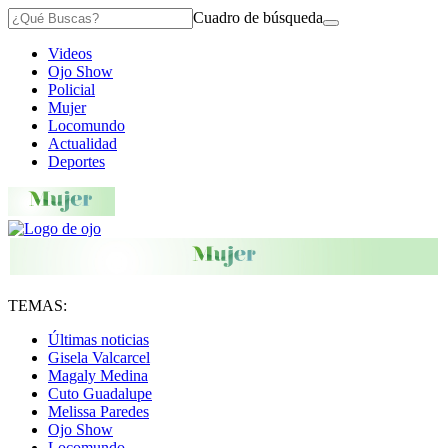
Cuadro de búsqueda
Videos
Ojo Show
Policial
Mujer
Locomundo
Actualidad
Deportes
TEMAS:
Últimas noticias
Gisela Valcarcel
Magaly Medina
Cuto Guadalupe
Melissa Paredes
Ojo Show
Locomundo