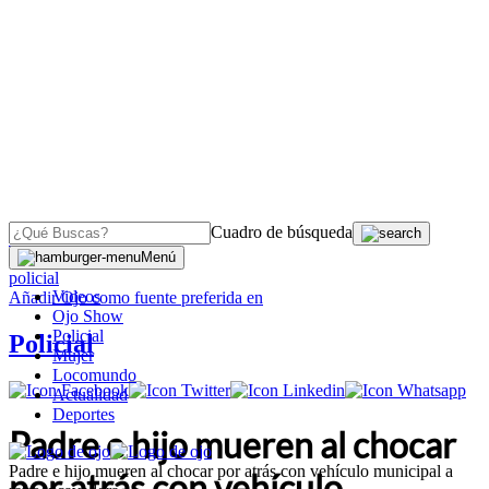
Cuadro de búsqueda
OJO
>
Menú
policial
Videos
Añadir
Ojo
como fuente preferida en
Ojo Show
Policial
Policial
Mujer
Locomundo
Actualidad
Deportes
Padre e hijo mueren al chocar
Padre e hijo mueren al chocar por atrás con vehículo municipal a
por atrás con vehículo