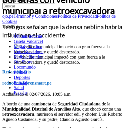
retroexcavadora
municipal a retroexcavadora
ojo.pe
Términos y Condiciones
Política de Privacidad
Política de
Cookies
Testigos señalan que la densa neblina habría
TEMAS:
influido en el accidente
Últimas noticias
Gisela Valcarcel
Magaly Medina
Cuto Guadalupe
Melissa Paredes
El vehículo municipal impactó con gran fuerza a la
Ojo Show
retroexcavadora y quedó destrozado.
Locomundo
Redacción Ojo
Política
Deportes
Policial
redaccion@prensmart.pe
Salud
Escolar
Actualizado el 02/07/2026, 10:05 a.m.
A bordo de una
camioneta
de
Seguridad Ciudadana
de la
Municipalidad Distrital de Atavillos Alto
, que chocó contra una
retroexcavadora
, murieron el servidor edil y chofer, Luis Roberto
Aguedo Castañeda, y su padre, Claudio Aguedo García.