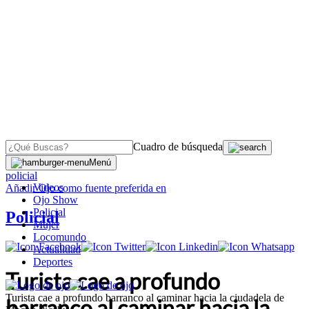
Cuadro de búsqueda
OJO
>
Menú
policial
Videos
Añadir
Ojo
como fuente preferida en
Ojo Show
Policial
Policial
Mujer
Locomundo
Actualidad
Deportes
Turista cae a profundo
Turista cae a profundo barranco al caminar hacia la ciudadela de
barranco al caminar hacia la