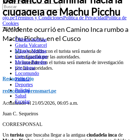
Machu Picchu
ciudadela de Machu Picchu
ojo.pe
Términos y Condiciones
Política de Privacidad
Política de
Cookies
Accidente ocurrió en Camino Inca rumbo a
TEMAS:
Machu Picchu, en el Cusco
Últimas noticias
Gisela Valcarcel
Magaly Medina
Cuto Guadalupe
Melissa Paredes
Lo sucedido con el turista será materia de investigación
Ojo Show
por las autoridades.
Locomundo
Redacción Ojo
Política
Deportes
Policial
redaccion@prensmart.pe
Salud
Escolar
Actualizado el 21/05/2026, 06:05 a.m.
Juan C. Sequeiros
CORRESPONSAL
Un
turista
que buscaba llegar a la antigua
ciudadela inca
de