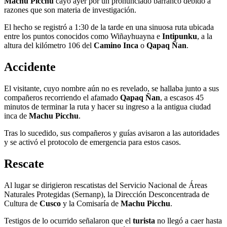
Machu Picchu
cayó ayer por un pronunciado barranco debido a
razones que son materia de investigación.
El hecho se registró a 1:30 de la tarde en una sinuosa ruta ubicada
entre los puntos conocidos como Wiñayhuayna e
Intipunku
, a la
altura del kilómetro 106 del
Camino Inca
o
Qapaq Ñan
.
Accidente
El visitante, cuyo nombre aún no es revelado, se hallaba junto a sus
compañeros recorriendo el afamado
Qapaq Ñan
, a escasos 45
minutos de terminar la ruta y hacer su ingreso a la antigua ciudad
inca de
Machu Picchu
.
Tras lo sucedido, sus compañeros y guías avisaron a las autoridades
y se activó el protocolo de emergencia para estos casos.
Rescate
Al lugar se dirigieron rescatistas del Servicio Nacional de Áreas
Naturales Protegidas (Sernanp), la Dirección Desconcentrada de
Cultura de
Cusco
y la Comisaría de
Machu Picchu
.
Testigos de lo ocurrido señalaron que el
turista
no llegó a caer hasta