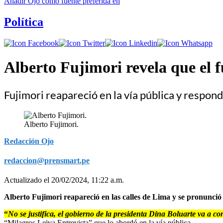
Añadir
Ojo
como fuente preferida en
Política
Alberto Fujimori revela que el 
Fujimori reapareció en la vía pública y respond
Alberto Fujimori.
Redacción Ojo
redaccion@prensmart.pe
Actualizado el 20/02/2024, 11:22 a.m.
Alberto Fujimori reapareció en las calles de Lima y se pronunció
“
No se justifica, el gobierno de la presidenta Dina Boluarte va a co
“Milagros Leiva Entrevista” que lo abordó en la vía pública.