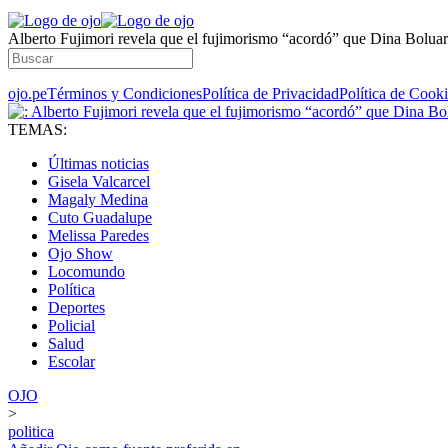
Alberto Fujimori revela que el fujimorismo “acordó” que Dina Boluart
ojo.pe
Términos y Condiciones
Política de Privacidad
Política de Cook
TEMAS:
Últimas noticias
Gisela Valcarcel
Magaly Medina
Cuto Guadalupe
Melissa Paredes
Ojo Show
Locomundo
Política
Deportes
Policial
Salud
Escolar
OJO
>
politica