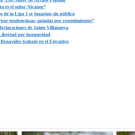
ta es el señor Nicanor”
s de la Liga 1 se jugarían sin público
“por tendenciosas, guiadas por resentimientos”
eclaraciones de Jaime Villanueva
ibertad por inseguridad
 Benavides trabajó en el Ejecutivo