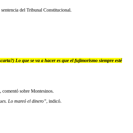
sentencia del Tribunal Constitucional.
carta?) Lo que se va a hacer es que el fujimorismo siempre esté
, comentó sobre Montesinos.
ues. Lo mareó el dinero”
, indicó.