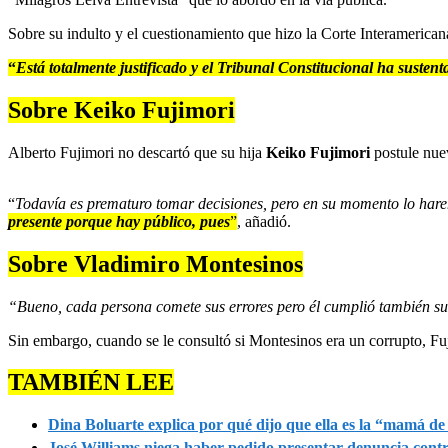
Sobre su indulto y el cuestionamiento que hizo la Corte Interamerica
“
Está totalmente justificado y el Tribunal Constitucional ha susten
Sobre Keiko Fujimori
Alberto Fujimori no descartó que su hija
Keiko Fujimori
postule nuev
“
Todavía es prematuro tomar decisiones, pero en su momento lo harem
presente porque hay público, pues
”
, añadió.
Sobre Vladimiro Montesinos
“Bueno, cada persona comete sus errores pero él cumplió también su f
Sin embargo, cuando se le consultó si Montesinos era un corrupto, Fuj
TAMBIÉN LEE
Dina Boluarte explica por qué dijo que ella es la “mamá de
José Williams niega haber pedido presentar denuncia cont