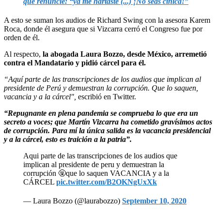
que renuncie: “ya me hartaste (...) ¡No seas cínica!”
A esto se suman los audios de Richard Swing con la asesora Karem
Roca, donde él asegura que si Vizcarra cerró el Congreso fue por
orden de él.
Al respecto,
la abogada Laura Bozzo, desde México, arremetió
contra el Mandatario y pidió cárcel para él.
“Aquí parte de las transcripciones de los audios que implican al
presidente de Perú y demuestran la corrupción. Que lo saquen,
vacancia y a la cárcel",
escribió en Twitter.
“Repugnante en plena pandemia se comprueba lo que era un
secreto a voces; que Martín Vizcarra ha cometido gravísimos actos
de corrupción. Para mí la única salida es la vacancia presidencial
y a la cárcel, esto es traición a la patria”.
Aqui parte de las transcripciones de los audios que
implican al presidente de peru y demuestran la
corrupción 🤬que lo saquen VACANCIA y a la
CÁRCEL
pic.twitter.com/B2OKNgUxXk
— Laura Bozzo (@laurabozzo)
September 10, 2020