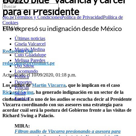
Presidente
para el Presidente
ojo.pe
Términos y Condiciones
Política de Privacidad
Política de
Cookies
Ella expresó su indignación desde México
TEMAS:
Últimas noticias
Gisela Valcarcel
Magaly Medina
Redacción Ojo
Cuto Guadalupe
Melissa Paredes
redaccion@prensmart.pe
Ojo Show
Locomundo
Actualizado el 10/09/2020, 01:18 p.m.
Política
Deportes
Los audios de
Martín Vizcarra
, que lo implican en el caso
Policial
Richard Swing
, ha generado indignación en un sector de la
Salud
Escolar
ciudadanía. En uno de los audios se escucha decir al Presidente
Vizcarra coordinando con sus asesores una estrategia para
acordar cuál será la postura del Gobierno frente a las visitas de
Richard Swing a Palacio.
MIRA:
Filtran audio de Vizcarra presionando a asesora para