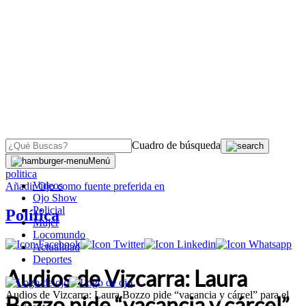
Cuadro de búsqueda
OJO
>
Menú
politica
Videos
Añadir
Ojo
como fuente preferida en
Ojo Show
Policial
Política
Mujer
Locomundo
Actualidad
Deportes
Audios de Vizcarra: Laura
Audios de Vizcarra: Laura Bozzo pide “vacancia y cárcel” para el
Bozzo pide “vacancia y cárcel”