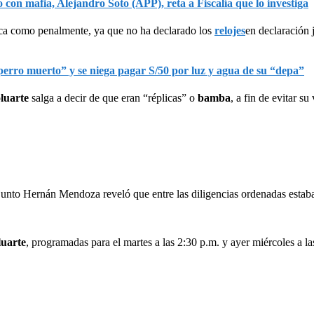
 con mafia, Alejandro Soto (APP), reta a Fiscalía que lo investiga
tica como penalmente, ya que no ha declarado los
relojes
en declaración 
perro muerto” y se niega pagar S/50 por luz y agua de su “depa”
luarte
salga a decir de que eran “réplicas” o
bamba
, a fin de evitar s
junto Hernán Mendoza reveló que entre las diligencias ordenadas estaba
luarte
, programadas para el martes a las 2:30 p.m. y ayer miércoles a la