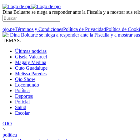
Dina Boluarte se niega a responder ante la Fiscalía y a mostrar sus re
ojo.pe
Términos y Condiciones
Política de Privacidad
Política de Cook
TEMAS:
Últimas noticias
Gisela Valcarcel
Magaly Medina
Cuto Guadalupe
Melissa Paredes
Ojo Show
Locomundo
Política
Deportes
Policial
Salud
Escolar
OJO
>
politica