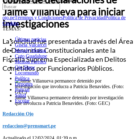
Villanueva para iniciar investigaciones
Jaime Villanueva para iniciar
ojo.pe
Términos y Condiciones
Política de Privacidad
Política de
investigaciones
Cookies
TEMAS:
Últimas noticias
La solicitud fue presentada a través del Área
Gisela Valcarcel
de Denuncias Constitucionales ante la
Magaly Medina
Cuto Guadalupe
Fiscalía Suprema Especializada en Delitos
Melissa Paredes
Cometidos por Funcionarios Públicos.
Ojo Show
Locomundo
Política
Deportes
Policial
Salud
Jaime Villanueva permanece detenido por investigación
Escolar
que involucra a Patricia Benavides. (Foto: GEC)
Redacción Ojo
redaccion@prensmart.pe
Actualizado el 12/02/2024, 01:39 p.m.