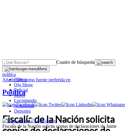
Cuadro de búsqueda
OJO
>
Menú
politica
Videos
Añadir
Ojo
como fuente preferida en
Ojo Show
Policial
Política
Mujer
Locomundo
Actualidad
Deportes
Fiscalía de la Nación solicita
Fiscalía de la Nación solicita copias de declaraciones de Jaime
copias de declaraciones de