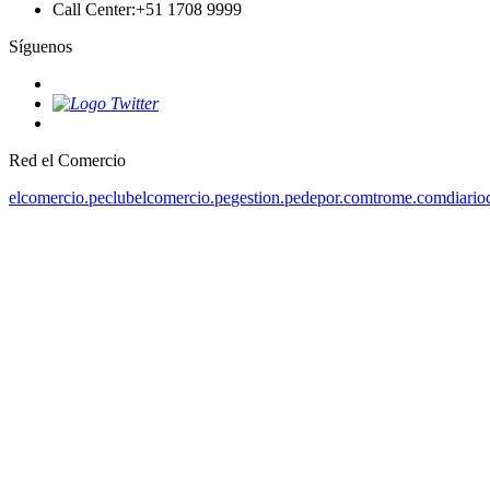
Call Center
:
+51 1708 9999
Síguenos
Red el Comercio
elcomercio.pe
clubelcomercio.pe
gestion.pe
depor.com
trome.com
diario