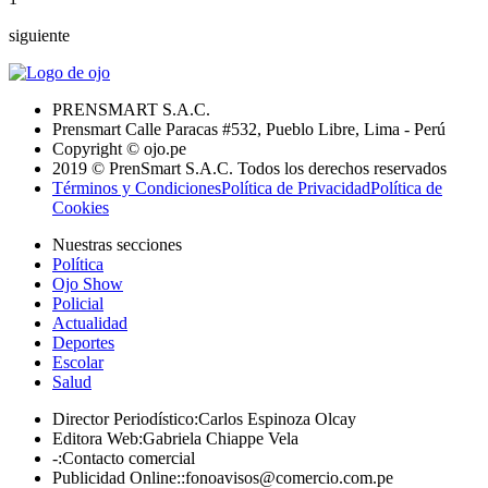
siguiente
PRENSMART S.A.C.
Prensmart Calle Paracas #532, Pueblo Libre, Lima - Perú
Copyright © ojo.pe
2019 © PrenSmart S.A.C. Todos los derechos reservados
Términos y Condiciones
Política de Privacidad
Política de
Cookies
Nuestras secciones
Política
Ojo Show
Policial
Actualidad
Deportes
Escolar
Salud
Director Periodístico
:
Carlos Espinoza Olcay
Editora Web
:
Gabriela Chiappe Vela
-
:
Contacto comercial
Publicidad Online:
:
fonoavisos@comercio.com.pe