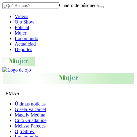
Cuadro de búsqueda
Videos
Ojo Show
Policial
Mujer
Locomundo
Actualidad
Deportes
TEMAS:
Últimas noticias
Gisela Valcarcel
Magaly Medina
Cuto Guadalupe
Melissa Paredes
Ojo Show
Locomundo