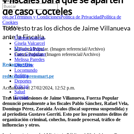
Cócteles
de caso Cócteles
ojo.pe
Términos y Condiciones
Política de Privacidad
Política de
Cookies
Todo esto tras los dichos de Jaime Villanueva
TEMAS:
ante la Fiscalía.
Últimas noticias
Gisela Valcarcel
Magaly Medina
Cuto Guadalupe
Fuerza Popular. (Imagen referencial/Archivo)
Melissa Paredes
Redacción Ojo
Ojo Show
Locomundo
Política
redaccion@prensmart.pe
Deportes
Policial
Actualizado el 27/02/2024, 12:52 p.m.
Salud
Escolar
Tras las confesiones de Jaime Villanueva, Fuerza Popular
denunció penalmente a los fiscales Pablo Sánchez, Rafael Vela,
Domingo Pérez, Zoraida Ávalos (fiscal suprema suspendida) y
al periodista Gustavo Gorriti. Esto por los presuntos delitos de
organización criminal, cohecho, fraude procesal, tráfico de
influencias y otros.