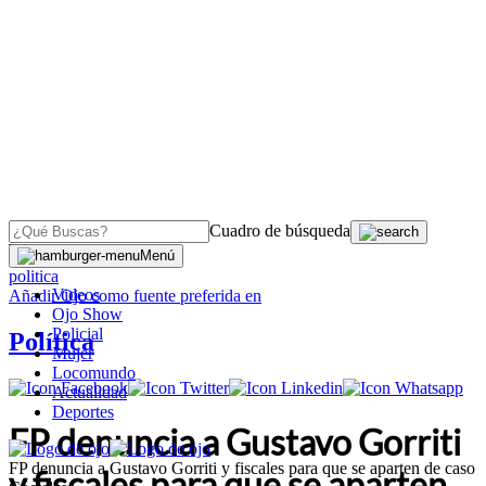
Cuadro de búsqueda
OJO
>
Menú
politica
Videos
Añadir
Ojo
como fuente preferida en
Ojo Show
Policial
Política
Mujer
Locomundo
Actualidad
Deportes
FP denuncia a Gustavo Gorriti
FP denuncia a Gustavo Gorriti y fiscales para que se aparten de caso
y fiscales para que se aparten