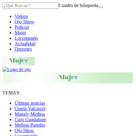
Cuadro de búsqueda
Videos
Ojo Show
Policial
Mujer
Locomundo
Actualidad
Deportes
TEMAS:
Últimas noticias
Gisela Valcarcel
Magaly Medina
Cuto Guadalupe
Melissa Paredes
Ojo Show
Locomundo