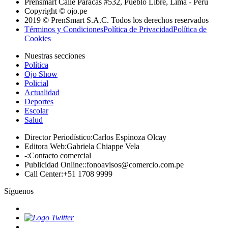
Prensmart Calle Paracas #532, Pueblo Libre, Lima - Perú
Copyright © ojo.pe
2019 © PrenSmart S.A.C. Todos los derechos reservados
Términos y Condiciones
Política de Privacidad
Política de
Cookies
Nuestras secciones
Política
Ojo Show
Policial
Actualidad
Deportes
Escolar
Salud
Director Periodístico
:
Carlos Espinoza Olcay
Editora Web
:
Gabriela Chiappe Vela
-
:
Contacto comercial
Publicidad Online:
:
fonoavisos@comercio.com.pe
Call Center
:
+51 1708 9999
Síguenos