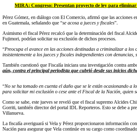
MIRA:
Congreso: Presentan proyecto de ley para eliminar 
Pérez Gómez, en diálogo con El Comercio, afirmó que las acciones em
en Guatemala, señalando que “
se acosa a jueces y fiscales
”.
Asimismo el fiscal Pérez recalcó que la determinación del fiscal Alci
Fujimori, podrían solicitar su exclusión de dichos procesos.
“
Preocupa el avance en las acciones destinadas a criminalizar a los 
insistentemente a los jueces y fiscales independientes con denuncias, 
También cuestionó que Fiscalía iniciara una investigación contra ambos
aún, contra el principal periodista que cubrió desde sus inicios dich
“
No se ha tomado en cuenta el daño que se le están ocasionando a lo
para solicitar mi exclusión o cese ante el Fiscal de la Nación, quien
Como se sabe, este jueves se reveló que el fiscal supremo Alcides Chi
Gorriti, también director del portal IDL Reporteros. Esto se debe a pr
Villanueva.
La fiscalía averiguará si Vela y Pérez proporcionaron información conf
Nación para asegurar que Vela continúe en su cargo como coordinador