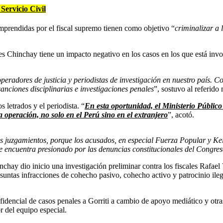
Servicio Civil
prendidas por el fiscal supremo tienen como objetivo “
criminalizar a 
des Chinchay tiene un impacto negativo en los casos en los que está invo
operadores de justicia y periodistas de investigación en nuestro país
sanciones disciplinarias e investigaciones penales
”, sostuvo al referid
 letrados y el periodista. “
En esta oportunidad, el Ministerio Público 
a operación, no solo en el Perú sino en el extranjero
”, acotó.
s juzgamientos, porque los acusados, en especial Fuerza Popular y Keik
 se encuentra presionado por las denuncias constitucionales del Congre
nchay dio inicio una investigación preliminar contra los fiscales Rafae
esuntas infracciones de cohecho pasivo, cohecho activo y patrocinio ileg
idencial de casos penales a Gorriti a cambio de apoyo mediático y otras
 del equipo especial.