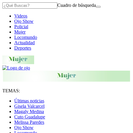
Cuadro de búsqueda
Videos
Ojo Show
Policial
Mujer
Locomundo
Actualidad
Deportes
TEMAS:
Últimas noticias
Gisela Valcarcel
Magaly Medina
Cuto Guadalupe
Melissa Paredes
Ojo Show
Locomundo