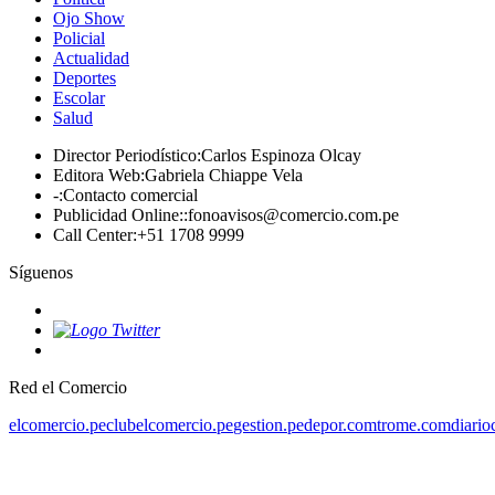
Ojo Show
Policial
Actualidad
Deportes
Escolar
Salud
Director Periodístico
:
Carlos Espinoza Olcay
Editora Web
:
Gabriela Chiappe Vela
-
:
Contacto comercial
Publicidad Online:
:
fonoavisos@comercio.com.pe
Call Center
:
+51 1708 9999
Síguenos
Red el Comercio
elcomercio.pe
clubelcomercio.pe
gestion.pe
depor.com
trome.com
diario