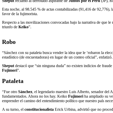
Sheput
reclamó al derrotado aspirante de
Juntos por el Perú
(JP), R
Esta noche, al 98.545 % de actas contabilizadas (91,416 de 92,776), 
favor de la fujimorista.
Respecto a las movilizaciones convocadas bajo la narrativa de que le 
triunfo de
Keiko
”.
Robo
“Sánchez con su pataleta busca vender la idea que le ‘robaron la elec
estadístico (de encuestadoras) en lugar de un conteo oficial”, enfatizó.
Sheput
destacó que “sin ninguna duda” no existen indicios de fraude
Fujimori
”.
Pataleta
“Fue otro
Sánchez
, el legendario maestro Luis Alberto, senador del
fundamentados. Ahora no los hay. Keiko
Fujimori
ha ampliado su ven
emprender el camino del entendimiento político que nuestro país nece
A su turno, el
constitucionalista
Erick Urbina, advirtió que no proced