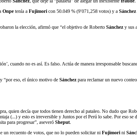
oberto
Sánchez
, que deje la “pataleta” de alegar un inexistente
fraude
.
la
Onpe
tenía a
Fujimori
con 50.049 % (9′071,258 votos) y a
Sánche
robaron la elección, afirmó que “el objetivo de Roberto
Sánchez
y sus 
ción’, cuando no es así. Es falso. Actúa de manera irresponsable buscan
 y “por eso, el único motivo de
Sánchez
para reclamar un nuevo conteo (
 Apra, quien decía que todos tienen derecho al pataleo. No dudo que Ro
taja (...) y esto es irreversible y Juntos por el Perú lo sabe. Por eso s
sita para progresar”, aseveró
Sheput
.
e un recuento de votos, que no lo pueden solicitar ni
Fujimori
ni
Sánc