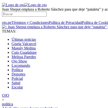
Juan Sheput emplaza a Roberto Sánchez para que deje “pataleta” y ac
ojo.pe
Términos y Condiciones
Política de Privacidad
Política de Cook
TEMAS:
Últimas noticias
Gisela Valcarcel
Magaly Medina
Cuto Guadalupe
Melissa Paredes
Ojo Show
Locomundo
Política
Deportes
Policial
Salud
Escolar
OJO
>
politica