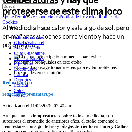
este clima loco
protegerse de este clima loco
ojo.pe
Términos y Condiciones
Política de Privacidad
Política de
Cookies
Al mediodía hace calor y sale algo de sol, pero
TEMAS:
en mañanas y noches corre viento y hace un
Últimas noticias
Gisela Valcarcel
poco de frío
Magaly Medina
Cuto Guadalupe
Melissa Paredes
Ojo Show
El clima loco exige tomar medias para evitar problemas
Locomundo
bronquiales en este otoño.
Política
Deportes
Redacción Ojo
Policial
Salud
redaccion@prensmart.pe
Escolar
Actualizado el 11/05/2026, 07:40 a.m.
Aunque aún las
temperaturas
, sobre todo al mediodía, son
superiores al promedio de anteriores años, el otoño comenzó a
manifestarse con algo de frío y ráfagas de
viento
en
Lima y Callao
,
sobre todo en las primeras horas del día y noches.