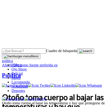
Cuadro de búsqueda
OJO
>
Menú
politica
Videos
Añadir
Ojo
como fuente preferida en
Ojo Show
Policial
Política
Mujer
Locomundo
Actualidad
Deportes
Otoño toma cuerpo al bajar las
Otoño toma cuerpo al bajar las temperaturas y hay que protegerse de
temperaturas y hay que