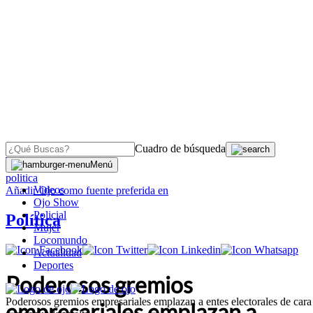
Cuadro de búsqueda
OJO
>
Menú
politica
Videos
Añadir
Ojo
como fuente preferida en
Ojo Show
Policial
Política
Mujer
Locomundo
Actualidad
Deportes
Poderosos gremios
Poderosos gremios empresariales emplazan a entes electorales de cara
empresariales emplazan a