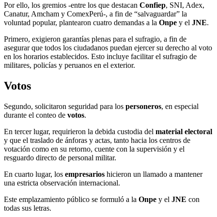
Por ello, los gremios -entre los que destacan
Confiep
, SNI, Adex,
Canatur, Amcham y ComexPerú-, a fin de “salvaguardar” la
voluntad popular, plantearon cuatro demandas a la
Onpe
y el
JNE
.
Primero, exigieron garantías plenas para el sufragio, a fin de
asegurar que todos los ciudadanos puedan ejercer su derecho al voto
en los horarios establecidos. Esto incluye facilitar el sufragio de
militares, policías y peruanos en el exterior.
Votos
Segundo, solicitaron seguridad para los
personeros
, en especial
durante el conteo de
votos
.
En tercer lugar, requirieron la debida custodia del
material electoral
y que el traslado de ánforas y actas, tanto hacia los centros de
votación como en su retorno, cuente con la supervisión y el
resguardo directo de personal militar.
En cuarto lugar, los
empresarios
hicieron un llamado a mantener
una estricta observación internacional.
Este emplazamiento público se formuló a la
Onpe
y el
JNE
con
todas sus letras.