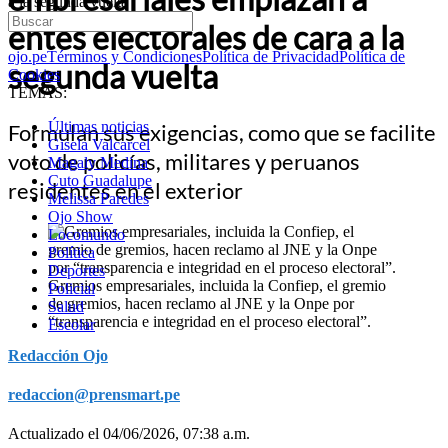
a la segunda vuelta
entes electorales de cara a la
ojo.pe
Términos y Condiciones
Política de Privacidad
Política de
segunda vuelta
Cookies
TEMAS:
Últimas noticias
Formulan sus exigencias, como que se facilite
Gisela Valcarcel
voto de policías, militares y peruanos
Magaly Medina
Cuto Guadalupe
residentes en el exterior
Melissa Paredes
Ojo Show
Locomundo
Política
Deportes
Gremios empresariales, incluida la Confiep, el gremio
Policial
de gremios, hacen reclamo al JNE y la Onpe por
Salud
“transparencia e integridad en el proceso electoral”.
Escolar
Redacción Ojo
redaccion@prensmart.pe
Actualizado el 04/06/2026, 07:38 a.m.