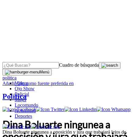
Cuadro de búsqueda
OJO
>
Menú
politica
Videos
Añadir
Ojo
como fuente preferida en
Ojo Show
Policial
Política
Mujer
Locomundo
Actualidad
Deportes
Dina Boluarte ningunea a
Dina Boluarte ningunea a oposición y jura que trabajará lejos de
oposición y jura que trabajará