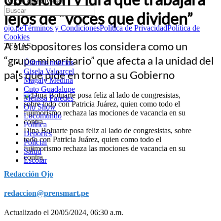
“voces que dividen”
lejos de “voces que dividen”
ojo.pe
Términos y Condiciones
Política de Privacidad
Política de
Cookies
A sus opositores los considera como un
TEMAS:
“grupo minoritario” que afecta a la unidad del
Últimas noticias
Gisela Valcarcel
país que pide en torno a su Gobierno
Magaly Medina
Cuto Guadalupe
Melissa Paredes
Ojo Show
Locomundo
Política
Dina Boluarte posa feliz al lado de congresistas, sobre
Deportes
todo con Patricia Juárez, quien como todo el
Policial
fujimorismo rechaza las mociones de vacancia en su
Salud
contra.
Escolar
Redacción Ojo
redaccion@prensmart.pe
Actualizado el 20/05/2024, 06:30 a.m.