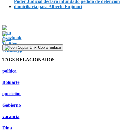
Poder Judicial declaró infundado pedido de detención
domiciliaria para Alberto Fujimori
Copiar enlace
TAGS RELACIONADOS
política
Boluarte
oposición
Gobierno
vacancia
Dina