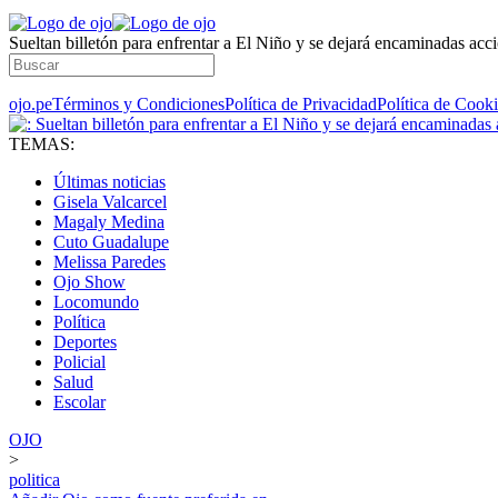
Sueltan billetón para enfrentar a El Niño y se dejará encaminadas acc
ojo.pe
Términos y Condiciones
Política de Privacidad
Política de Cook
TEMAS:
Últimas noticias
Gisela Valcarcel
Magaly Medina
Cuto Guadalupe
Melissa Paredes
Ojo Show
Locomundo
Política
Deportes
Policial
Salud
Escolar
OJO
>
politica