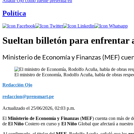
Añadir
Ojo
como fuente preferida en
Política
Sueltan billetón para enfrentar
Ministerio de Economía y Finanzas (MEF) cuen
El ministro de Economía, Rodolfo Acuña, habla de obras respect
Redacción Ojo
redaccion@prensmart.pe
Actualizado el 25/06/2026, 02:03 p.m.
El
Ministerio de Economía y Finanzas
(
MEF
) cuenta con más de d
de
El Niño
Costero en curso y
El Niño
Global que afectará a nuestro 
Al confirmarlo, el titular del
MEF
, Rodolfo Acuña, señaló que los
re