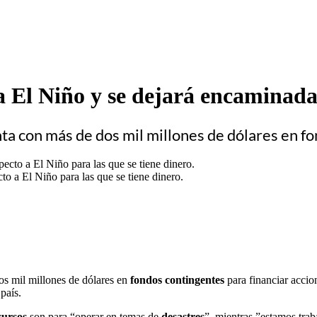
 a El Niño y se dejará encaminada
ta con más de dos mil millones de dólares en f
o a El Niño para las que se tiene dinero.
os mil millones de dólares en
fondos contingentes
para financiar accio
país.
cursos
son para “operar en temas de
desastres
”, mientras ”estamos trab