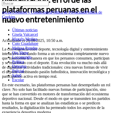
plataformas peruanas en el
ojo.pe
Términos y Condiciones
Política de Privacidad
Política de
nuevo entretenimiento
Cookies
TEMAS:
Últimas noticias
Gisela Valcarcel
Magaly Medina
Actualizado el 26/08/2025, 10:50 a.m.
Cuto Guadalupe
Melissa Paredes
La convergencia entre deporte, tecnología digital y entretenimiento
Ojo Show
interactivo está dando forma a un ecosistema completamente nuevo
Locomundo
que transforma la manera en que los peruanos consumen, participan
Política
y se relacionan con el deporte. Esta revolución va mucho más allá
Deportes
de digitalizar actividades tradicionales: crea nuevas formas de vivir
Policial
el deporte combinando pasión futbolística, innovación tecnológica y
Salud
participación activa en tiempo real.
Escolar
En este escenario, las plataformas peruanas han desempeñado un rol
clave. No solo han facilitado nuevas formas de participación, sino
que se han convertido en motores de transformación del ecosistema
deportivo nacional. Desde el modo en que se transmiten los partidos
hasta la forma en que se analizan las estadísticas o se predicen
resultados, la digitalización ha permeado todos los aspectos de la
experiencia deportiva moderna.