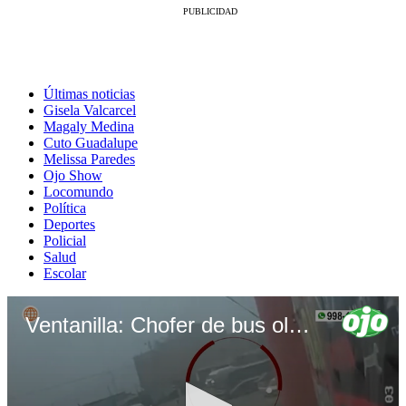
Últimas noticias
Gisela Valcarcel
Magaly Medina
Cuto Guadalupe
Melissa Paredes
Ojo Show
Locomundo
Política
Deportes
Policial
Salud
Escolar
Ventanilla: Chofer de bus olvidó el freno de mano de su vehículo y mató a niña de tres años