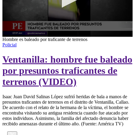
0
Hombre es baleado por traficante de terrenos
seconds
Policial
of
1
Ventanilla: hombre fue baleado
minute,
57
seconds
por presuntos traficantes de
terrenos (VIDEO)
Isaac Juan David Salinas López sufrió heridas de bala a manos de
presuntos traficantes de terrenos en el distrito de Ventanilla, Callao.
De acuerdo con el relato de la hermana de la víctima, el hombre se
encontraba visitando su antigua residencia cuando fue atacado por
estos individuos. Asimismo, la familia del afectado denuncia haber
recibido amenazas durante el último año. (Fuente: América TV)