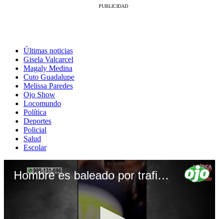
Últimas noticias
Gisela Valcarcel
Magaly Medina
Cuto Guadalupe
Melissa Paredes
Ojo Show
Locomundo
Política
Deportes
Policial
Salud
Escolar
Hombre es baleado por traficante de terrenos