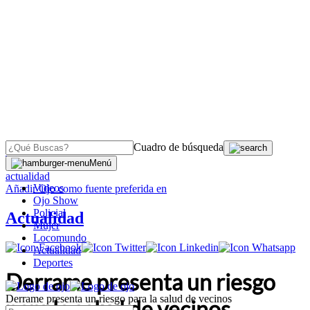
Cuadro de búsqueda
OJO
>
Menú
actualidad
Videos
Añadir
Ojo
como fuente preferida en
Ojo Show
Policial
Actualidad
Mujer
Locomundo
Actualidad
Deportes
Derrame presenta un riesgo
Derrame presenta un riesgo para la salud de vecinos
para la salud de vecinos