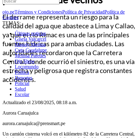
ojo.pe
Términos y Condiciones
Política de Privacidad
Política de
El derrame representa un riesgo para la
Cookies
TEMAS:
calidad del agua que abastece a Lima y Callao,
ya que el río Rímac es una de las principales
Últimas noticias
Gisela Valcarcel
fuentes hídricas para ambas ciudades. Las
Magaly Medina
Cuto Guadalupe
autoridades recordaron que la Carretera
Melissa Paredes
Central, donde ocurrió el siniestro, es una vía
Ojo Show
Locomundo
estrecha y peligrosa que registra constantes
Política
accidentes.
Deportes
Policial
Salud
Escolar
Actualizado el 23/08/2025, 08:18 a.m.
Aurora Caruajulca
aurora.caruajulca@prensmart.pe
Un camión cisterna volcó en el kilómetro 82 de la Carretera Central,