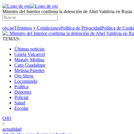
Ministro del Interior confirma la detención de Abel Valdivia en Rusia
ojo.pe
Términos y Condiciones
Política de Privacidad
Política de Cook
TEMAS:
Últimas noticias
Gisela Valcarcel
Magaly Medina
Cuto Guadalupe
Melissa Paredes
Ojo Show
Locomundo
Política
Deportes
Policial
Salud
Escolar
OJO
>
actualidad