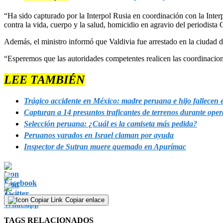
“Ha sido capturado por la Interpol Rusia en coordinación con la Inter
contra la vida, cuerpo y la salud, homicidio en agravio del periodista
Además, el ministro informó que Valdivia fue arrestado en la ciudad de
“Esperemos que las autoridades competentes realicen las coordinacio
LEE TAMBIÉN
Trágico accidente en México: madre peruana e hijo fallecen
Capturan a 14 presuntos traficantes de terrenos durante ope
Selección peruana: ¿Cuál es la camiseta más pedida?
Peruanos varados en Israel claman por ayuda
Inspector de Sutran muere quemado en Apurímac
Copiar enlace
TAGS RELACIONADOS