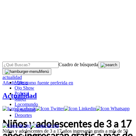
Cuadro de búsqueda
OJO
>
Menú
actualidad
Videos
Añadir
Ojo
como fuente preferida en
Ojo Show
Policial
Actualidad
Mujer
Locomundo
Actualidad
Deportes
Niños y adolescentes de 3 a 17
Niños y adolescentes de 3 a 17 años ingresarán gratis a más de 50
años ingresarán gratis a más de