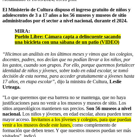
El Ministerio de Cultura dispuso el ingreso gratuito de niños y
adolescentes de 3 a 17 años a los 56 museos y museos de sitio
administrados por el sector a nivel nacional, durante el 2024.
MIRA:
Pueblo Libre: Cámara capta a delincuente sacando
una bicicleta con una sábana de un patio (VIDEO)
“Hicimos un análisis en los últimos meses y vimos que los colegios,
docentes, padres, nos decían que no podían llevar a los niños, por
los gastos, cuando son grupos. Por ello, porque queremos fortalecer
identidad de niños y jóvenes, sobre todo en edad escolar, se tomó
decisión de esta norma, para acceder gratuitamente a jóvenes hasta
17 años, en etapa escolar”
, dijo la ministra de Cultura,
Leslie
Urteaga.
”Lo que queremos que esa barrera no se mantenga, que no haya
justificaciones para no venir a los museos y museos de sitio. Los
sitios arqueológicos mantienen sus precios.
Son 56 museos a nivel
nacional.
Los niños y jóvenes, en edad escolar, ahora pueden tener
mayor acceso.
Invitamos a los jóvenes y colegios, para que puedan
venir a los museos desde este lunes,
como complemento de
formación que deben tener. Y que nuestros museos puedan ser más
visitados”, indicó.