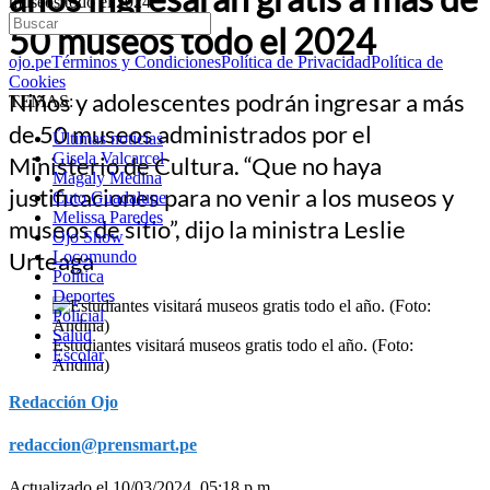
museos todo el 2024
50 museos todo el 2024
ojo.pe
Términos y Condiciones
Política de Privacidad
Política de
Cookies
Niños y adolescentes podrán ingresar a más
TEMAS:
de 50 museos administrados por el
Últimas noticias
Gisela Valcarcel
Ministerio de Cultura. “Que no haya
Magaly Medina
justificaciones para no venir a los museos y
Cuto Guadalupe
Melissa Paredes
museos de sitio”, dijo la ministra Leslie
Ojo Show
Urteaga
Locomundo
Política
Deportes
Policial
Salud
Estudiantes visitará museos gratis todo el año. (Foto:
Escolar
Andina)
Redacción Ojo
redaccion@prensmart.pe
Actualizado el 10/03/2024, 05:18 p.m.