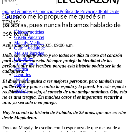
ojo.pe
Términos y Condiciones
Política de Privacidad
Política de
“Cuando me lo propuse me quedé sin
Cookies
TEMAS:
palabras, pues nunca habíamos hablado de
ese tema”.
Últimas noticias
Gisela Valcarcel
Magaly Medina
Actualizado el 24/07/2025, 09:00 a.m.
Cuto Guadalupe
Melissa Paredes
Hola, soy Magaly Moro y leo todos los días tu caso del corazón
Ojo Show
para darte un consejo. Siempre protejo la identidad de las
Locomundo
personas que me escriben porque esta historia podría ser la de
Política
cualquiera.
Deportes
Policial
El amor nos impulsa a ser mejores personas, pero también nos
Salud
puede cegar y poner contra la espada y la pared. En este espacio
Escolar
recibirás un consejo, el consejo de una amiga anónima. Ojo, esto
no es una terapia. En muchos casos sí es importante recurrir a
una, ya sea solo o en pareja.
Hoy te cuento la historia de Fabiola, de 29 años, que nos escribe
desde Magdalena.
Doctora Magaly, le escribo con la esperanza de que me ayude a