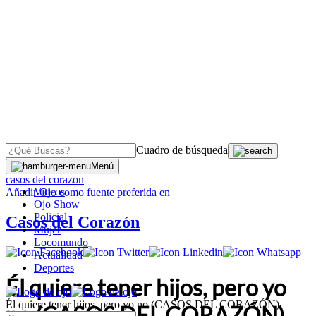
Cuadro de búsqueda
OJO
>
Menú
casos del corazon
Videos
Añadir
Ojo
como fuente preferida en
Ojo Show
Policial
Casos del Corazón
Mujer
Locomundo
Actualidad
Deportes
Él quiere tener hijos, pero yo
Él quiere tener hijos, pero yo no (CASOS DEL CORAZÓN)
no (CASOS DEL CORAZÓN)