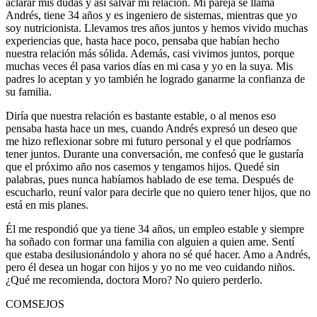
aclarar mis dudas y así salvar mi relación. Mi pareja se llama
Andrés, tiene 34 años y es ingeniero de sistemas, mientras que yo
soy nutricionista. Llevamos tres años juntos y hemos vivido muchas
experiencias que, hasta hace poco, pensaba que habían hecho
nuestra relación más sólida. Además, casi vivimos juntos, porque
muchas veces él pasa varios días en mi casa y yo en la suya. Mis
padres lo aceptan y yo también he logrado ganarme la confianza de
su familia.
Diría que nuestra relación es bastante estable, o al menos eso
pensaba hasta hace un mes, cuando Andrés expresó un deseo que
me hizo reflexionar sobre mi futuro personal y el que podríamos
tener juntos. Durante una conversación, me confesó que le gustaría
que el próximo año nos casemos y tengamos hijos. Quedé sin
palabras, pues nunca habíamos hablado de ese tema. Después de
escucharlo, reuní valor para decirle que no quiero tener hijos, que no
está en mis planes.
Él me respondió que ya tiene 34 años, un empleo estable y siempre
ha soñado con formar una familia con alguien a quien ame. Sentí
que estaba desilusionándolo y ahora no sé qué hacer. Amo a Andrés,
pero él desea un hogar con hijos y yo no me veo cuidando niños.
¿Qué me recomienda, doctora Moro? No quiero perderlo.
COMSEJOS