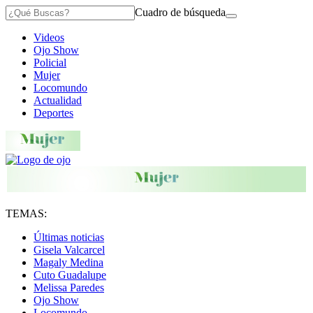
Cuadro de búsqueda
Videos
Ojo Show
Policial
Mujer
Locomundo
Actualidad
Deportes
TEMAS:
Últimas noticias
Gisela Valcarcel
Magaly Medina
Cuto Guadalupe
Melissa Paredes
Ojo Show
Locomundo