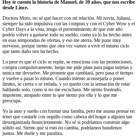
Hoy te cuento la historia de Manuel, de 39 años, que nos escribe
desde Lince.
Doctora Moro, no sé qué hacer con mi relación. Mi novia, Juliana,
siempre ha sido impulsiva con las compras y con el Cyber Wow y el
Cyber Days a la vista, tengo el presentimiento de que este año
podría volver a gastarse todo su sueldo, como ya lo ha hecho antes
en esas temporadas de ofertas, y eso me aterra. Me pone muy
nervioso, porque siento que otra vez vamos a vivir el mismo ciclo
que tanto daño nos ha hecho.
Lo peor es que el ciclo se repite, se emociona con las promociones,
compra compulsivamente, luego me pide plata para pagar tarjetas y
nunca me devuelve. Me promete que cambiará, pero pasa el tiempo
y vuelve a pasar lo mismo. Cuando intento aconsejarla o poner
límites, se cierra o se enfada, y yo quedo con la sensación de estar
hablando solo, como si no me escuchara. Me siento frustrado,
impotente, atrapado entre lo que siento por ella y lo que me
preocupa.
Yo la amo y sueño con formar una familia, pero me asusta pensar en
tener que contarle con orgullo como cabeza del hogar a alguien tan
desorganizada financieramente. No sé si podríamos construir algo
sólido así. Siento que si esto no cambia, podríamos hundirnos
juntos. Me duele y me paraliza.