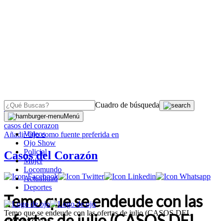
Cuadro de búsqueda
OJO
>
Menú
casos del corazon
Videos
Añadir
Ojo
como fuente preferida en
Ojo Show
Policial
Casos del Corazón
Mujer
Locomundo
Actualidad
Deportes
Temo que se endeude con las
Temo que se endeude con las ofertas de julio (CASOS DEL
ofertas de julio (CASOS DEL