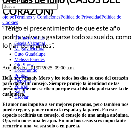
CORAZÓN)
CORAZÓN)
ojo.pe
Términos y Condiciones
Política de Privacidad
Política de
Cookies
“Tengo el presentimiento de que este año
TEMAS:
podría volver a gastarse todo su sueldo, como
Últimas noticias
Gisela Valcarcel
lo ha hecho antes”.
Magaly Medina
Cuto Guadalupe
Melissa Paredes
Ojo Show
Actualizado el 01/07/2025, 09:00 a.m.
Locomundo
Política
Hola, soy Magaly Moro y leo todos los días tu caso del corazón
Deportes
para darte un consejo. Siempre protejo la identidad de las
Policial
personas que me escriben porque esta historia podría ser la de
Salud
cualquiera.
Escolar
El amor nos impulsa a ser mejores personas, pero también nos
puede cegar y poner contra la espada y la pared. En este
espacio recibirás un consejo, el consejo de una amiga anónima.
Ojo, esto no es una terapia. En muchos casos sí es importante
recurrir a una, ya sea solo o en pareja.