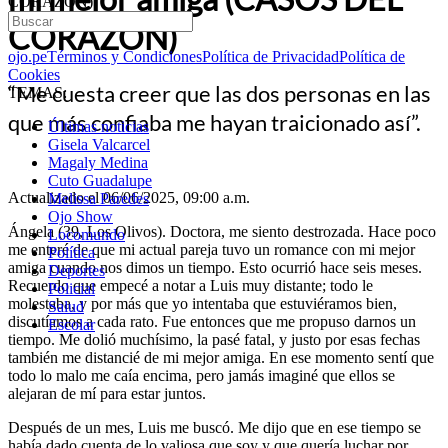
CORAZÓN)
CORAZÓN)
ojo.pe
Términos y Condiciones
Política de Privacidad
Política de
Cookies
“Me cuesta creer que las dos personas en las
TEMAS:
que más confiaba me hayan traicionado así”.
Últimas noticias
Gisela Valcarcel
Magaly Medina
Cuto Guadalupe
Actualizado el 06/06/2025, 09:00 a.m.
Melissa Paredes
Ojo Show
Ángela (39, Los Olivos). Doctora, me siento destrozada. Hace poco
Locomundo
me enteré de que mi actual pareja tuvo un romance con mi mejor
Política
amiga cuando nos dimos un tiempo. Esto ocurrió hace seis meses.
Deportes
Recuerdo que empecé a notar a Luis muy distante; todo le
Policial
molestaba, y por más que yo intentaba que estuviéramos bien,
Salud
discutíamos a cada rato. Fue entonces que me propuso darnos un
Escolar
tiempo. Me dolió muchísimo, la pasé fatal, y justo por esas fechas
también me distancié de mi mejor amiga. En ese momento sentí que
todo lo malo me caía encima, pero jamás imaginé que ellos se
alejaran de mí para estar juntos.
Después de un mes, Luis me buscó. Me dijo que en ese tiempo se
había dado cuenta de lo valiosa que soy y que quería luchar por