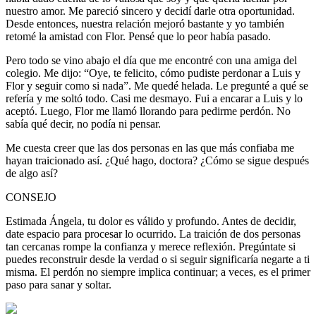
nuestro amor. Me pareció sincero y decidí darle otra oportunidad.
Desde entonces, nuestra relación mejoró bastante y yo también
retomé la amistad con Flor. Pensé que lo peor había pasado.
Pero todo se vino abajo el día que me encontré con una amiga del
colegio. Me dijo: “Oye, te felicito, cómo pudiste perdonar a Luis y
Flor y seguir como si nada”. Me quedé helada. Le pregunté a qué se
refería y me soltó todo. Casi me desmayo. Fui a encarar a Luis y lo
aceptó. Luego, Flor me llamó llorando para pedirme perdón. No
sabía qué decir, no podía ni pensar.
Me cuesta creer que las dos personas en las que más confiaba me
hayan traicionado así. ¿Qué hago, doctora? ¿Cómo se sigue después
de algo así?
CONSEJO
Estimada Ángela, tu dolor es válido y profundo. Antes de decidir,
date espacio para procesar lo ocurrido. La traición de dos personas
tan cercanas rompe la confianza y merece reflexión. Pregúntate si
puedes reconstruir desde la verdad o si seguir significaría negarte a ti
misma. El perdón no siempre implica continuar; a veces, es el primer
paso para sanar y soltar.