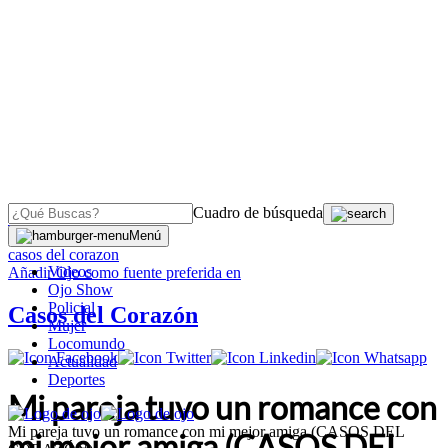
Cuadro de búsqueda
OJO
>
Menú
casos del corazon
Videos
Añadir
Ojo
como fuente preferida en
Ojo Show
Policial
Casos del Corazón
Mujer
Locomundo
Actualidad
Deportes
Mi pareja tuvo un romance con
Mi pareja tuvo un romance con mi mejor amiga (CASOS DEL
mi mejor amiga (CASOS DEL