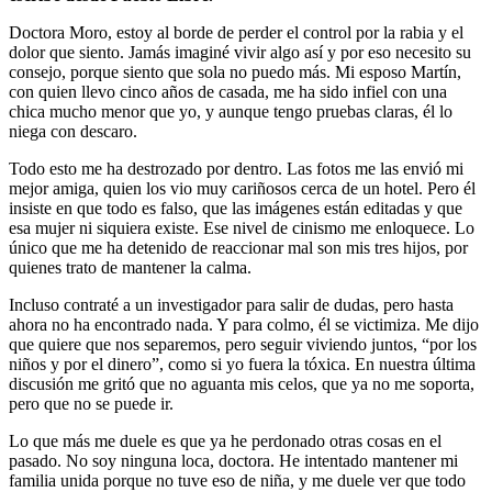
Doctora Moro, estoy al borde de perder el control por la rabia y el
dolor que siento. Jamás imaginé vivir algo así y por eso necesito su
consejo, porque siento que sola no puedo más. Mi esposo Martín,
con quien llevo cinco años de casada, me ha sido infiel con una
chica mucho menor que yo, y aunque tengo pruebas claras, él lo
niega con descaro.
Todo esto me ha destrozado por dentro. Las fotos me las envió mi
mejor amiga, quien los vio muy cariñosos cerca de un hotel. Pero él
insiste en que todo es falso, que las imágenes están editadas y que
esa mujer ni siquiera existe. Ese nivel de cinismo me enloquece. Lo
único que me ha detenido de reaccionar mal son mis tres hijos, por
quienes trato de mantener la calma.
Incluso contraté a un investigador para salir de dudas, pero hasta
ahora no ha encontrado nada. Y para colmo, él se victimiza. Me dijo
que quiere que nos separemos, pero seguir viviendo juntos, “por los
niños y por el dinero”, como si yo fuera la tóxica. En nuestra última
discusión me gritó que no aguanta mis celos, que ya no me soporta,
pero que no se puede ir.
Lo que más me duele es que ya he perdonado otras cosas en el
pasado. No soy ninguna loca, doctora. He intentado mantener mi
familia unida porque no tuve eso de niña, y me duele ver que todo