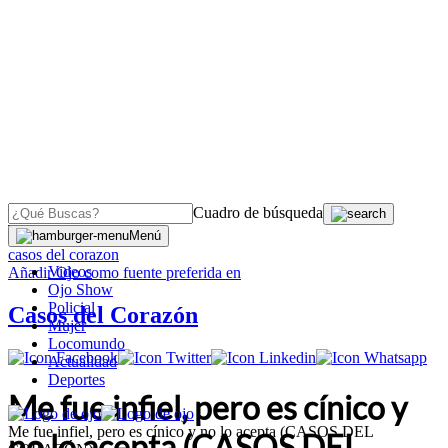
Cuadro de búsqueda
OJO
>
Menú
casos del corazon
Videos
Añadir
Ojo
como fuente preferida en
Ojo Show
Policial
Casos del Corazón
Mujer
Locomundo
Actualidad
Deportes
Me fue infiel, pero es cínico y
Me fue infiel, pero es cínico y no lo acepta (CASOS DEL
no lo acepta (CASOS DEL