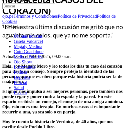
CORAZÓN)
CORAZÓN)
ojo.pe
Términos y Condiciones
Política de Privacidad
Política de
Cookies
“En nuestra última discusión me gritó que no
TEMAS:
aguanta mis celos, que ya no me soporta.”
Últimas noticias
Gisela Valcarcel
Magaly Medina
Cuto Guadalupe
Actualizado el 08/07/2025, 09:00 a.m.
Melissa Paredes
Ojo Show
Hola, soy Magaly Moro y leo todos los días tu caso del corazón
Locomundo
para darte un consejo. Siempre protejo la identidad de las
Política
personas que me escriben porque esta historia podría ser la de
Deportes
cualquiera.
Policial
Salud
El amor nos impulsa a ser mejores personas, pero también nos
Escolar
puede cegar y poner contra la espada y la pared. En este
espacio recibirás un consejo, el consejo de una amiga anónima.
Ojo, esto no es una terapia. En muchos casos sí es importante
recurrir a una, ya sea solo o en pareja.
Hoy te cuento la historia de Verónica, de 40 años, que nos
escribe desde Pueblo Libre.