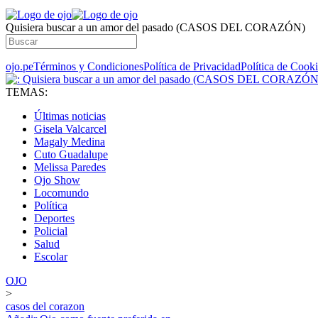
Quisiera buscar a un amor del pasado (CASOS DEL CORAZÓN)
ojo.pe
Términos y Condiciones
Política de Privacidad
Política de Cook
TEMAS:
Últimas noticias
Gisela Valcarcel
Magaly Medina
Cuto Guadalupe
Melissa Paredes
Ojo Show
Locomundo
Política
Deportes
Policial
Salud
Escolar
OJO
>
casos del corazon