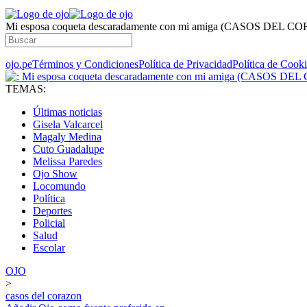
Mi esposa coqueta descaradamente con mi amiga (CASOS DEL 
ojo.pe
Términos y Condiciones
Política de Privacidad
Política de Cook
TEMAS:
Últimas noticias
Gisela Valcarcel
Magaly Medina
Cuto Guadalupe
Melissa Paredes
Ojo Show
Locomundo
Política
Deportes
Policial
Salud
Escolar
OJO
>
casos del corazon