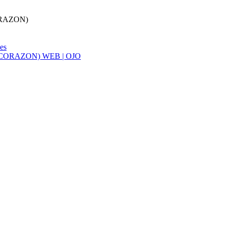
CORAZON)
ies