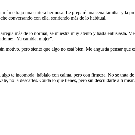
 a mí me trajo una cartera hermosa. Le preparé una cena familiar y la p
noche conversando con ella, sonriendo más de lo habitual.
 arregla más de lo normal, se muestra muy atento y hasta entusiasta. M
iéndome: “Ya cambia, mujer”.
 sin motivo, pero siento que algo no está bien. Me angustia pensar que
 algo te incomoda, háblalo con calma, pero con firmeza. No se trata de a
le, no la descartes. Cuida lo que tienes, pero sin descuidarte a ti mism