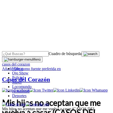
Cuadro de búsqueda
OJO
>
Menú
casos del corazon
Videos
Añadir
Ojo
como fuente preferida en
Ojo Show
Policial
Casos del Corazón
Mujer
Locomundo
Actualidad
Deportes
Mis hijos no aceptan que me
Mis hijos no aceptan que me vuelva a casar (CASOS DEL
vuelva a casar (CASOS DEL