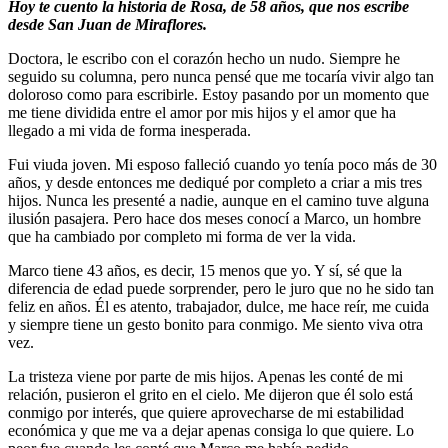
Hoy te cuento la historia de Rosa, de 58 años, que nos escribe
desde San Juan de Miraflores.
Doctora, le escribo con el corazón hecho un nudo. Siempre he
seguido su columna, pero nunca pensé que me tocaría vivir algo tan
doloroso como para escribirle. Estoy pasando por un momento que
me tiene dividida entre el amor por mis hijos y el amor que ha
llegado a mi vida de forma inesperada.
Fui viuda joven. Mi esposo falleció cuando yo tenía poco más de 30
años, y desde entonces me dediqué por completo a criar a mis tres
hijos. Nunca les presenté a nadie, aunque en el camino tuve alguna
ilusión pasajera. Pero hace dos meses conocí a Marco, un hombre
que ha cambiado por completo mi forma de ver la vida.
Marco tiene 43 años, es decir, 15 menos que yo. Y sí, sé que la
diferencia de edad puede sorprender, pero le juro que no he sido tan
feliz en años. Él es atento, trabajador, dulce, me hace reír, me cuida
y siempre tiene un gesto bonito para conmigo. Me siento viva otra
vez.
La tristeza viene por parte de mis hijos. Apenas les conté de mi
relación, pusieron el grito en el cielo. Me dijeron que él solo está
conmigo por interés, que quiere aprovecharse de mi estabilidad
económica y que me va a dejar apenas consiga lo que quiere. Lo