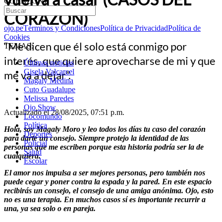
CORAZÓN)
CORAZÓN)
ojo.pe
Términos y Condiciones
Política de Privacidad
Política de
Cookies
“Me dicen que él solo está conmigo por
TEMAS:
interés, que quiere aprovecharse de mi y que
Últimas noticias
Gisela Valcarcel
me va a dejar”.
Magaly Medina
Cuto Guadalupe
Melissa Paredes
Ojo Show
Actualizado el 28/08/2025, 07:51 p.m.
Locomundo
Política
Hola, soy Magaly Moro y leo todos los días tu caso del corazón
Deportes
para darte un consejo. Siempre protejo la identidad de las
Policial
personas que me escriben porque esta historia podría ser la de
Salud
cualquiera.
Escolar
El amor nos impulsa a ser mejores personas, pero también nos
puede cegar y poner contra la espada y la pared. En este espacio
recibirás un consejo, el consejo de una amiga anónima. Ojo, esto
no es una terapia. En muchos casos sí es importante recurrir a
una, ya sea solo o en pareja.