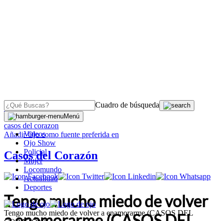
Cuadro de búsqueda
OJO
>
Menú
casos del corazon
Videos
Añadir
Ojo
como fuente preferida en
Ojo Show
Policial
Casos del Corazón
Mujer
Locomundo
Actualidad
Deportes
Tengo mucho miedo de volver
Tengo mucho miedo de volver a enamorarme (CASOS DEL
a enamorarme (CASOS DEL