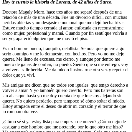
Hoy te cuento la historia de Lorena, de 42 años de Surco.
Doctora Magaly Moro, hace tres años me separé después de una
relación de más de una década. Fue un divorcio difícil, con muchas
heridas abiertas y un desgaste emocional que me dejó hecha trizas.
Estuve mucho tiempo cerrada al amor, enfocada en reconstruirme
como mujer, profesional y mamá. Cuando por fin sentí que volvía a
ser yo, apareció alguien que me movió el piso.
Es un hombre bueno, tranquilo, detallista. Se nota que quiere algo
serio conmigo y me lo demuestra con hechos. Pero yo no me dejo
querer. Me lleno de excusas, me cierro, y aunque por dentro me
muero de ganas de confiar, no puedo. Siento que si me entrego, voy
a volver a salir herida. Me da miedo ilusionarme otra vez y repetir el
dolor que ya viví.
Mis amigas me dicen que no todos son iguales, que tengo derecho a
volver a amar. Y yo también quiero creerlo. Pero mis barreras son
tan altas que hasta yo me doy cuenta de que lo estoy alejando sin
querer. No quiero perderlo, pero tampoco sé cómo soltar el miedo.
Estoy atrapada entre el deseo de abrir mi corazón y el terror de que
lo rompan otra vez.
¿Cómo sé si ya estoy lista para empezar de nuevo? ¿Cómo dejo de
castigar a este hombre que me pretende, por lo que otro me hizo?