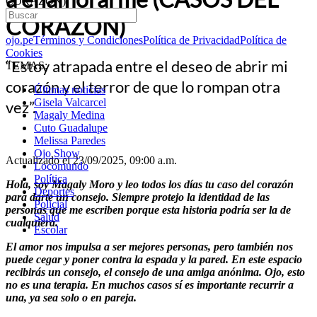
CORAZÓN)
CORAZÓN)
ojo.pe
Términos y Condiciones
Política de Privacidad
Política de
Cookies
“Estoy atrapada entre el deseo de abrir mi
TEMAS:
corazón y el terror de que lo rompan otra
Últimas noticias
Gisela Valcarcel
vez”.
Magaly Medina
Cuto Guadalupe
Melissa Paredes
Ojo Show
Actualizado el 23/09/2025, 09:00 a.m.
Locomundo
Política
Hola, soy Magaly Moro y leo todos los días tu caso del corazón
Deportes
para darte un consejo. Siempre protejo la identidad de las
Policial
personas que me escriben porque esta historia podría ser la de
Salud
cualquiera.
Escolar
El amor nos impulsa a ser mejores personas, pero también nos
puede cegar y poner contra la espada y la pared. En este espacio
recibirás un consejo, el consejo de una amiga anónima. Ojo, esto
no es una terapia. En muchos casos sí es importante recurrir a
una, ya sea solo o en pareja.