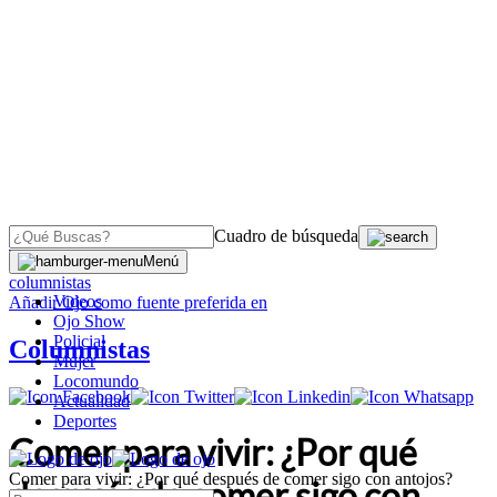
Cuadro de búsqueda
OJO
>
Menú
columnistas
Videos
Añadir
Ojo
como fuente preferida en
Ojo Show
Policial
Columnistas
Mujer
Locomundo
Actualidad
Deportes
Comer para vivir: ¿Por qué
Comer para vivir: ¿Por qué después de comer sigo con antojos?
después de comer sigo con