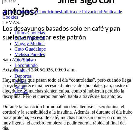
antojos?
ojo.pe
Términos y Condiciones
Política de Privacidad
Política de
Cookies
TEMAS:
Los desayunos basados solo en café y pan
Últimas noticias
suelen empeorar este patrón
Gisela Valcarcel
Magaly Medina
Cuto Guadalupe
Melissa Paredes
Sara Abu-Sabbah
Ojo Show
Locomundo
Actualizado el 28/05/2026, 09:00 a.m.
Política
Deportes
Hay mujeres que pasan todo el día “controladas”, pero cuando llega
Policial
la noche aparece una necesidad intensa de chocolate, pan, postre o
Salud
algo dulce. Y muchas sienten culpa, como si hubieran perdido la
Escolar
disciplina. Pero el cuerpo también habla a través de los antojos.
Durante la transición hormonal pueden alterarse la serotonina, el
cortisol y la sensibilidad a la insulina. Además, si durante el día hubo
poca proteína, exceso de café, muchas horas sin comer o comidas
muy ligeras, el cerebro empieza a pedir energía rápida al final del
día.