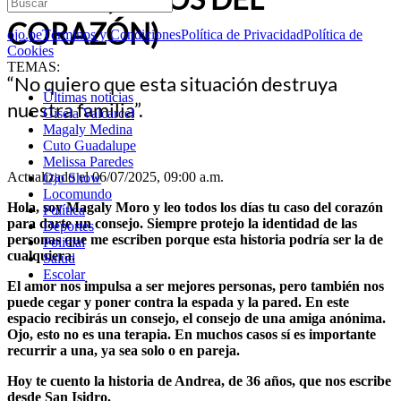
CORAZÓN)
ojo.pe
Términos y Condiciones
Política de Privacidad
Política de
Cookies
TEMAS:
“No quiero que esta situación destruya
Últimas noticias
nuestra familia”.
Gisela Valcarcel
Magaly Medina
Cuto Guadalupe
Melissa Paredes
Actualizado el 06/07/2025, 09:00 a.m.
Ojo Show
Locomundo
Hola, soy Magaly Moro y leo todos los días tu caso del corazón
Política
para darte un consejo. Siempre protejo la identidad de las
Deportes
personas que me escriben porque esta historia podría ser la de
Policial
cualquiera.
Salud
Escolar
El amor nos impulsa a ser mejores personas, pero también nos
puede cegar y poner contra la espada y la pared. En este
espacio recibirás un consejo, el consejo de una amiga anónima.
Ojo, esto no es una terapia. En muchos casos sí es importante
recurrir a una, ya sea solo o en pareja.
Hoy te cuento la historia de Andrea, de 36 años, que nos escribe
desde San Isidro.