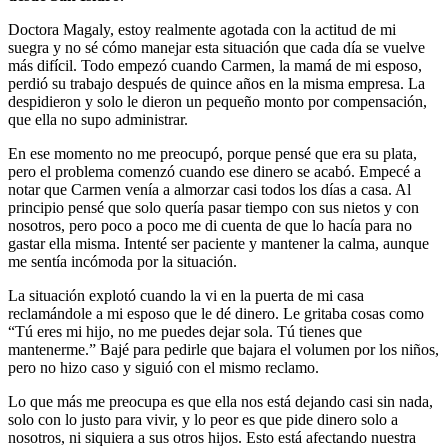
Doctora Magaly, estoy realmente agotada con la actitud de mi
suegra y no sé cómo manejar esta situación que cada día se vuelve
más difícil. Todo empezó cuando Carmen, la mamá de mi esposo,
perdió su trabajo después de quince años en la misma empresa. La
despidieron y solo le dieron un pequeño monto por compensación,
que ella no supo administrar.
En ese momento no me preocupó, porque pensé que era su plata,
pero el problema comenzó cuando ese dinero se acabó. Empecé a
notar que Carmen venía a almorzar casi todos los días a casa. Al
principio pensé que solo quería pasar tiempo con sus nietos y con
nosotros, pero poco a poco me di cuenta de que lo hacía para no
gastar ella misma. Intenté ser paciente y mantener la calma, aunque
me sentía incómoda por la situación.
La situación explotó cuando la vi en la puerta de mi casa
reclamándole a mi esposo que le dé dinero. Le gritaba cosas como
“Tú eres mi hijo, no me puedes dejar sola. Tú tienes que
mantenerme.” Bajé para pedirle que bajara el volumen por los niños,
pero no hizo caso y siguió con el mismo reclamo.
Lo que más me preocupa es que ella nos está dejando casi sin nada,
solo con lo justo para vivir, y lo peor es que pide dinero solo a
nosotros, ni siquiera a sus otros hijos. Esto está afectando nuestra