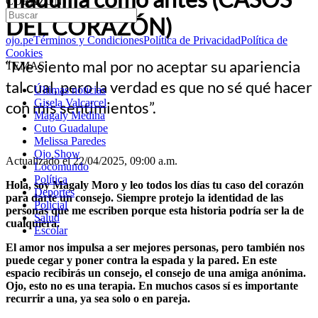
CORAZÓN)
DEL CORAZÓN)
ojo.pe
Términos y Condiciones
Política de Privacidad
Política de
Cookies
“Me siento mal por no aceptar su apariencia
TEMAS:
tal cual, pero la verdad es que no sé qué hacer
Últimas noticias
Gisela Valcarcel
con mis sentimientos”.
Magaly Medina
Cuto Guadalupe
Melissa Paredes
Ojo Show
Actualizado el 22/04/2025, 09:00 a.m.
Locomundo
Política
Hola, soy Magaly Moro y leo todos los días tu caso del corazón
Deportes
para darte un consejo. Siempre protejo la identidad de las
Policial
personas que me escriben porque esta historia podría ser la de
Salud
cualquiera.
Escolar
El amor nos impulsa a ser mejores personas, pero también nos
puede cegar y poner contra la espada y la pared. En este
espacio recibirás un consejo, el consejo de una amiga anónima.
Ojo, esto no es una terapia. En muchos casos sí es importante
recurrir a una, ya sea solo o en pareja.