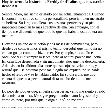
Hoy te cuento la historia de Freddy de 41 años, que nos escribe
desde Ate.
Señora Moro, me siento estafado por mi actual enamorada. Cuando
la conocí, me cautivó su linda personalidad, pero también me atrajo
su belleza. Su larga cabellera, sus pestañas perfectas y su piel
impecable parecían lo más atractivo de ella. Sin embargo, con el
tiempo me di cuenta de que todo lo que me había mostrado era una
mentira.
Llevamos un año de relación y dos meses de convivencia, pero
desde que compartimos el mismo techo, descubrí que mi novia no
era tan guapa como me hizo creer. Por ejemplo, su cabello es
ondulado y ella siempre lo lacea, pero al natural parece una leona.
En casa luce despeinada y sin maquillaje, algo que me desconcierta.
Además, en los últimos días noté que sus ojos se veían raros, y
resultó que usa pestañas postizas. Según me explicó, no se había
hecho el retoque y se le habían caído. En su día a día, me doy
cuenta de que su aspecto natural dista mucho de lo que me
mostraba.
Lo peor de todo es que, al verla al despertar, ya no me siento atraído
de la misma manera. Me sigue preguntando si aún le gusto tal y
como es, pero, por más que le diga que sí, no me cree.