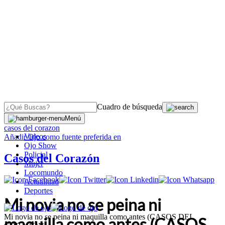
Cuadro de búsqueda
OJO
>
Menú
casos del corazon
Videos
Añadir
Ojo
como fuente preferida en
Ojo Show
Policial
Casos del Corazón
Mujer
Locomundo
Actualidad
Deportes
Mi novia no se peina ni
Mi novia no se peina ni maquilla como antes (CASOS DEL
maquilla como antes (CASOS