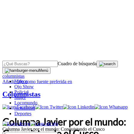
Cuadro de búsqueda
OJO
>
Menú
columnistas
Videos
Añadir
Ojo
como fuente preferida en
Ojo Show
Policial
Columnistas
Mujer
Locomundo
Actualidad
Deportes
Columna Javier por el mundo:
Columna Javier por el mundo: Conquistando el Cusco
Conquistando el Cusco