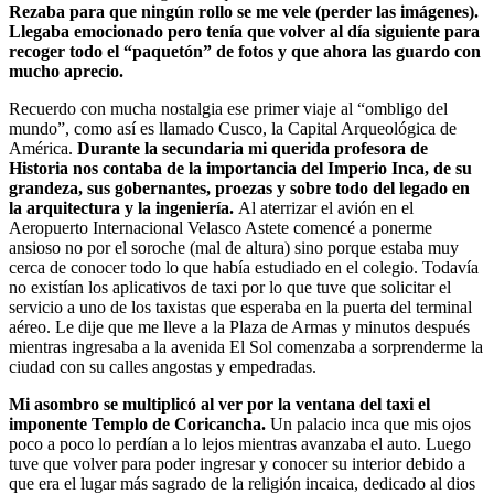
Rezaba para que ningún rollo se me vele (perder las imágenes).
Llegaba emocionado pero tenía que volver al día siguiente para
recoger todo el “paquetón” de fotos y que ahora las guardo con
mucho aprecio.
Recuerdo con mucha nostalgia ese primer viaje al “ombligo del
mundo”, como así es llamado Cusco, la Capital Arqueológica de
América.
Durante la secundaria mi querida profesora de
Historia nos contaba de la importancia del Imperio Inca, de su
grandeza, sus gobernantes, proezas y sobre todo del legado en
la arquitectura y la ingeniería.
Al aterrizar el avión en el
Aeropuerto Internacional Velasco Astete comencé a ponerme
ansioso no por el soroche (mal de altura) sino porque estaba muy
cerca de conocer todo lo que había estudiado en el colegio. Todavía
no existían los aplicativos de taxi por lo que tuve que solicitar el
servicio a uno de los taxistas que esperaba en la puerta del terminal
aéreo. Le dije que me lleve a la Plaza de Armas y minutos después
mientras ingresaba a la avenida El Sol comenzaba a sorprenderme la
ciudad con su calles angostas y empedradas.
Mi asombro se multiplicó al ver por la ventana del taxi el
imponente Templo de Coricancha.
Un palacio inca que mis ojos
poco a poco lo perdían a lo lejos mientras avanzaba el auto. Luego
tuve que volver para poder ingresar y conocer su interior debido a
que era el lugar más sagrado de la religión incaica, dedicado al dios