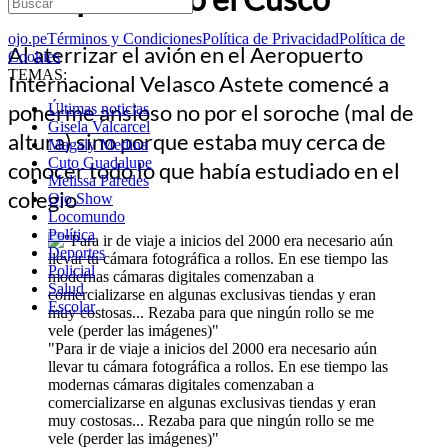
ojo.pe
Términos y Condiciones
Política de Privacidad
Política de
Al aterrizar el avión en el Aeropuerto
Cookies
TEMAS:
Internacional Velasco Astete comencé a
ponerme ansioso no por el soroche (mal de
Últimas noticias
Gisela Valcarcel
altura) sino porque estaba muy cerca de
Magaly Medina
Cuto Guadalupe
conocer todo lo que había estudiado en el
Melissa Paredes
colegio
Ojo Show
Locomundo
Política
Deportes
Policial
Salud
Escolar
"Para ir de viaje a inicios del 2000 era necesario aún
llevar tu cámara fotográfica a rollos. En ese tiempo las
modernas cámaras digitales comenzaban a
comercializarse en algunas exclusivas tiendas y eran
muy costosas... Rezaba para que ningún rollo se me
vele (perder las imágenes)"