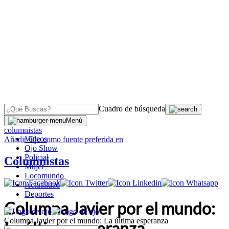
Cuadro de búsqueda
OJO
>
Menú
columnistas
Videos
Añadir
Ojo
como fuente preferida en
Ojo Show
Policial
Columnistas
Mujer
Locomundo
Actualidad
Deportes
Columna Javier por el mundo:
Columna Javier por el mundo: La última esperanza
La última esperanza