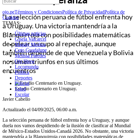
ojo.pe
Términos y Condiciones
Política de Privacidad
Política de
“La selección peruana de fútbol enfrenta hoy
Cookies
TEMAS:
a Uruguay. Una victoria mantendría a la
Blanquirroja con posibilidades matemáticas
Últimas noticias
Gisela Valcarcel
de pelear un cupo al repechaje, aunque
Magaly Medina
Cuto Guadalupe
también depende de que Venezuela y Bolivia
Melissa Paredes
no sumen triunfos en sus últimos
Ojo Show
Locomundo
encuentros”
Política
Deportes
Policial
Estadio Centenario en Uruguay.
Salud
Escolar
Javier Cabello
Actualizado el 04/09/2025, 06:00 a.m.
La selección peruana de fútbol enfrenta hoy a Uruguay, y aunque
duela nos vamos despidiendo de la ilusión de clasificar al Mundial
de México-Estados Unidos-Canadá 2026. No obstante, una victoria
mantendría a la Blanquirroja con posibilidades matemáticas de