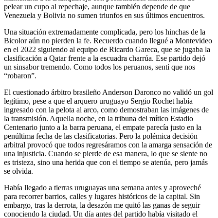
pelear un cupo al repechaje, aunque también depende de que
Venezuela y Bolivia no sumen triunfos en sus últimos encuentros.
Una situación extremadamente complicada, pero los hinchas de la
Bicolor aún no pierden la fe. Recuerdo cuando llegué a Montevideo
en el 2022 siguiendo al equipo de Ricardo Gareca, que se jugaba la
clasificación a Qatar frente a la escuadra charrúa. Ese partido dejó
un sinsabor tremendo. Como todos los peruanos, sentí que nos
“robaron”.
El cuestionado árbitro brasileño Anderson Daronco no validó un gol
legítimo, pese a que el arquero uruguayo Sergio Rochet había
ingresado con la pelota al arco, como demostraban las imágenes de
la transmisión. Aquella noche, en la tribuna del mítico Estadio
Centenario junto a la barra peruana, el empate parecía justo en la
penúltima fecha de las clasificatorias. Pero la polémica decisión
arbitral provocó que todos regresáramos con la amarga sensación de
una injusticia. Cuando se pierde de esa manera, lo que se siente no
es tristeza, sino una herida que con el tiempo se atenúa, pero jamás
se olvida.
Había llegado a tierras uruguayas una semana antes y aproveché
para recorrer barrios, calles y lugares históricos de la capital. Sin
embargo, tras la derrota, la desazón me quitó las ganas de seguir
conociendo la ciudad. Un día antes del partido había visitado el