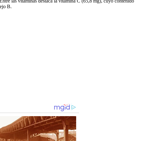
 Entre las vitaminas destaca la vitamina C (65,8 mg), cuyo contenido
ejo B.