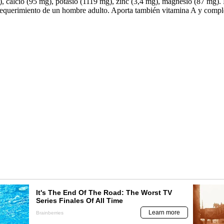
), calcio (95 mg), potasio (1119 mg), zinc (3,4 mg), magnesio (87 mg).
 requerimiento de un hombre adulto. Aporta también vitamina A y compl