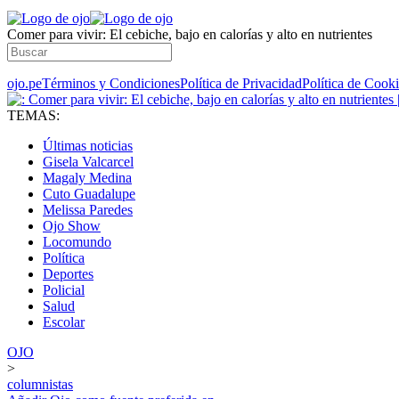
Comer para vivir: El cebiche, bajo en calorías y alto en nutrientes
ojo.pe
Términos y Condiciones
Política de Privacidad
Política de Cook
TEMAS:
Últimas noticias
Gisela Valcarcel
Magaly Medina
Cuto Guadalupe
Melissa Paredes
Ojo Show
Locomundo
Política
Deportes
Policial
Salud
Escolar
OJO
>
columnistas