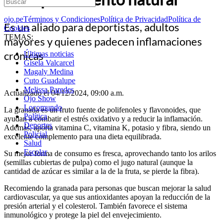
ojo.pe
Términos y Condiciones
Política de Privacidad
Política de
Es un aliado para deportistas, adultos
Cookies
TEMAS:
mayores y quienes padecen inflamaciones
crónicas
Últimas noticias
Gisela Valcarcel
Magaly Medina
Cuto Guadalupe
Melissa Paredes
Actualizado el 04/12/2024, 09:00 a.m.
Ojo Show
Locomundo
La granada es un fruto fuente de polifenoles y flavonoides, que
Política
ayudan a combatir el estrés oxidativo y a reducir la inflamación.
Deportes
Además, aporta vitamina C, vitamina K, potasio y fibra, siendo un
Policial
excelente complemento para una dieta equilibrada.
Salud
Escolar
Su mejor forma de consumo es fresca, aprovechando tanto los arilos
(semillas cubiertas de pulpa) como el jugo natural (aunque la
cantidad de azúcar es similar a la de la fruta, se pierde la fibra).
Recomiendo la granada para personas que buscan mejorar la salud
cardiovascular, ya que sus antioxidantes apoyan la reducción de la
presión arterial y el colesterol. También favorece el sistema
inmunológico y protege la piel del envejecimiento.