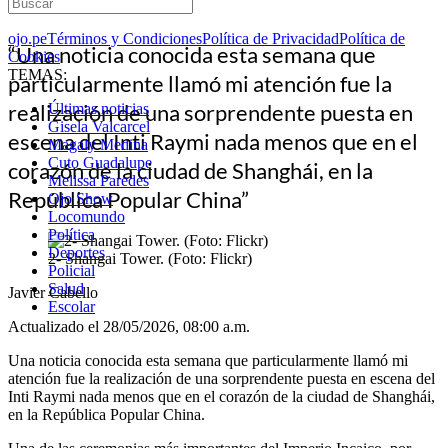
ojo.pe
Términos y Condiciones
Política de Privacidad
Política de
“Una noticia conocida esta semana que
Cookies
TEMAS:
particularmente llamó mi atención fue la
realización de una sorprendente puesta en
Últimas noticias
Gisela Valcarcel
escena del Inti Raymi nada menos que en el
Magaly Medina
Cuto Guadalupe
corazón de la ciudad de Shanghái, en la
Melissa Paredes
República Popular China”
Ojo Show
Locomundo
Política
Deportes
2- Shangai Tower. (Foto: Flickr)
Policial
Salud
Javier Cabello
Escolar
Actualizado el 28/05/2026, 08:00 a.m.
Una noticia conocida esta semana que particularmente llamó mi
atención fue la realización de una sorprendente puesta en escena del
Inti Raymi nada menos que en el corazón de la ciudad de Shanghái,
en la República Popular China.