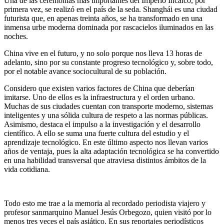
Una de las ceremonias más importantes del Imperio Incaico, por
primera vez, se realizó en el país de la seda. Shanghái es una ciudad
futurista que, en apenas treinta años, se ha transformado en una
inmensa urbe moderna dominada por rascacielos iluminados en las
noches.
China vive en el futuro, y no solo porque nos lleva 13 horas de
adelanto, sino por su constante progreso tecnológico y, sobre todo,
por el notable avance sociocultural de su población.
Considero que existen varios factores de China que deberían
imitarse. Uno de ellos es la infraestructura y el orden urbano.
Muchas de sus ciudades cuentan con transporte moderno, sistemas
inteligentes y una sólida cultura de respeto a las normas públicas.
Asimismo, destaca el impulso a la investigación y el desarrollo
científico. A ello se suma una fuerte cultura del estudio y el
aprendizaje tecnológico. En este último aspecto nos llevan varios
años de ventaja, pues la alta adaptación tecnológica se ha convertido
en una habilidad transversal que atraviesa distintos ámbitos de la
vida cotidiana.
Todo esto me trae a la memoria al recordado periodista viajero y
profesor sanmarquino Manuel Jesús Orbegozo, quien visitó por lo
menos tres veces el país asiático. En sus reportajes periodísticos