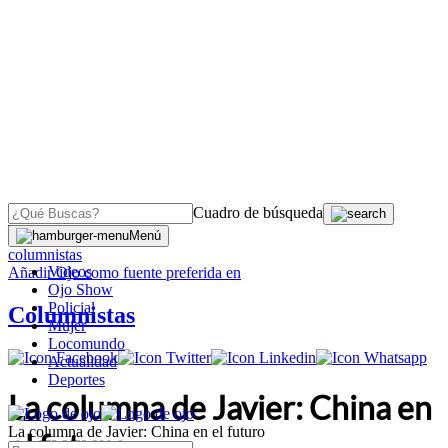
Cuadro de búsqueda
OJO
>
Menú
columnistas
Videos
Añadir
Ojo
como fuente preferida en
Ojo Show
Policial
Columnistas
Mujer
Locomundo
Actualidad
Deportes
La columna de Javier: China en
La columna de Javier: China en el futuro
el futuro