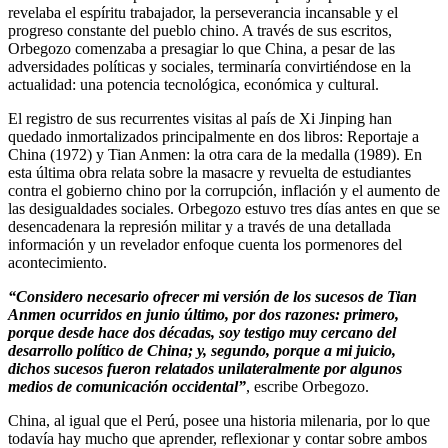
revelaba el espíritu trabajador, la perseverancia incansable y el
progreso constante del pueblo chino. A través de sus escritos,
Orbegozo comenzaba a presagiar lo que China, a pesar de las
adversidades políticas y sociales, terminaría convirtiéndose en la
actualidad: una potencia tecnológica, económica y cultural.
El registro de sus recurrentes visitas al país de Xi Jinping han
quedado inmortalizados principalmente en dos libros: Reportaje a
China (1972) y Tian Anmen: la otra cara de la medalla (1989). En
esta última obra relata sobre la masacre y revuelta de estudiantes
contra el gobierno chino por la corrupción, inflación y el aumento de
las desigualdades sociales. Orbegozo estuvo tres días antes en que se
desencadenara la represión militar y a través de una detallada
información y un revelador enfoque cuenta los pormenores del
acontecimiento.
“Considero necesario ofrecer mi versión de los sucesos de Tian
Anmen ocurridos en junio último, por dos razones: primero,
porque desde hace dos décadas, soy testigo muy cercano del
desarrollo político de China; y, segundo, porque a mi juicio,
dichos sucesos fueron relatados unilateralmente por algunos
medios de comunicación occidental”
, escribe Orbegozo.
China, al igual que el Perú, posee una historia milenaria, por lo que
todavía hay mucho que aprender, reflexionar y contar sobre ambos